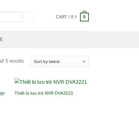
0
CART /
0
₫
HỆ
l 5 results
ogy
Thiết bị lưu trữ NVR DVA3221