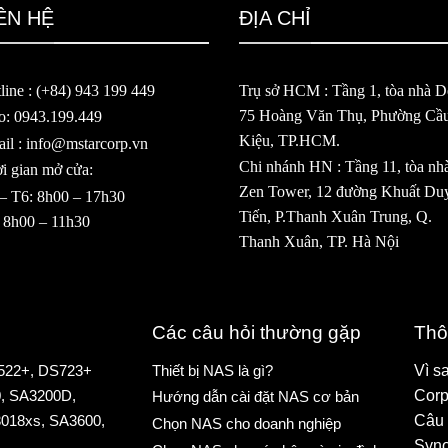
ÊN HỆ
ĐỊA CHỈ
line : (+84) 943 199 449
Trụ sở HCM : Tầng 1, tòa nhà De
75 Hoàng Văn Thụ, Phường Cầ
o: 0943.199.449
Kiệu, TP.HCM.
il : info@mstarcorp.vn
Chi nhánh HN : Tầng 11, tòa nh
i gian mở cửa:
Zen Tower, 12 đường Khuất Du
– T6: 8h00 – 17h30
Tiến, P.Thanh Xuân Trung, Q.
 8h00 – 11h30
Thanh Xuân, TP. Hà Nội
Các câu hỏi thường gặp
Thô
522+
,
DS723+
Thiết bị NAS là gì?
Vì s
0
,
SA3200D
,
Corp
Hướng dẫn cài đặt NAS cơ bản
018xs
,
SA3600
,
Câu 
Chọn NAS cho doanh nghiệp
Syno