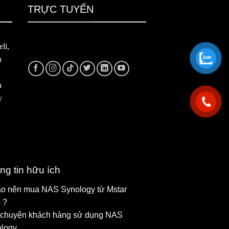
TRỰC TUYẾN
li,
u
à
y
ng tin hữu ích
ao nên mua NAS Synology từ Mstar
 ?
chuyện khách hàng sử dụng NAS
logy