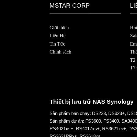
MSTAR CORP
LI
Giới thiệu
Hot
Liên Hệ
Zal
Tin Tức
Ema
Chính sách
Thờ
T2 
T7:
Thiết bị lưu trữ NAS Synology
Sản phẩm bán chạy:
DS223
,
DS923+
,
DS1
Sản phẩm dự án:
FS3600
,
FS3400
,
SA340
RS4021xs+
,
RS4017xs+
,
RS3621xs
+,
DS3
RS3621RPxs
,
RS3618xs