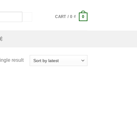
0
CART /
0
₫
HỆ
ngle result