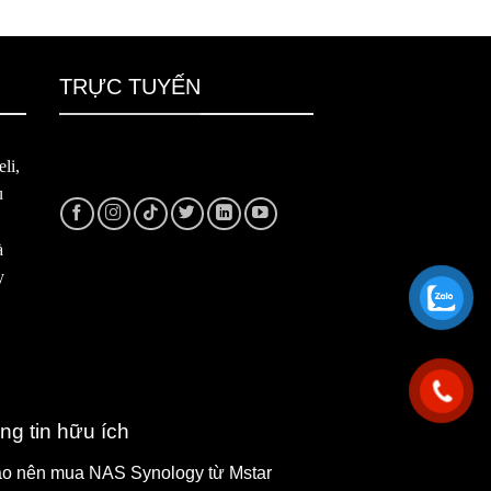
TRỰC TUYẾN
li,
u
à
y
ng tin hữu ích
ao nên mua NAS Synology từ Mstar