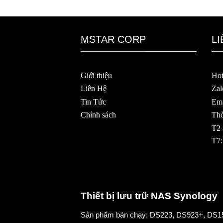
MSTAR CORP
LI
Giới thiệu
Hot
Liên Hệ
Zal
Tin Tức
Ema
Chính sách
Thờ
T2 
T7:
Thiết bị lưu trữ NAS Synology
Sản phẩm bán chạy:
DS223
,
DS923+
,
DS1