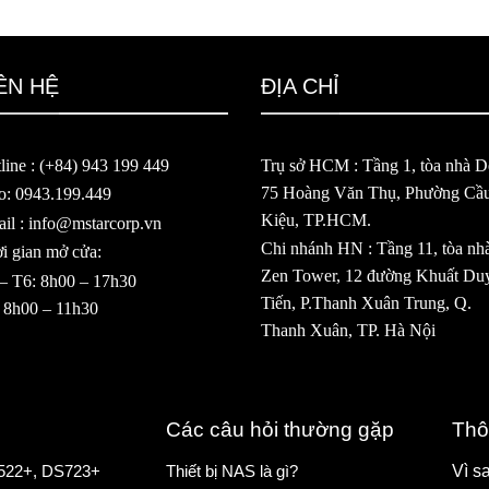
ÊN HỆ
ĐỊA CHỈ
line : (+84) 943 199 449
Trụ sở HCM : Tầng 1, tòa nhà De
75 Hoàng Văn Thụ, Phường Cầ
o: 0943.199.449
Kiệu, TP.HCM.
il : info@mstarcorp.vn
Chi nhánh HN : Tầng 11, tòa nh
i gian mở cửa:
Zen Tower, 12 đường Khuất Du
– T6: 8h00 – 17h30
Tiến, P.Thanh Xuân Trung, Q.
 8h00 – 11h30
Thanh Xuân, TP. Hà Nội
Các câu hỏi thường gặp
Thô
522+
,
DS723+
Thiết bị NAS là gì?
Vì s