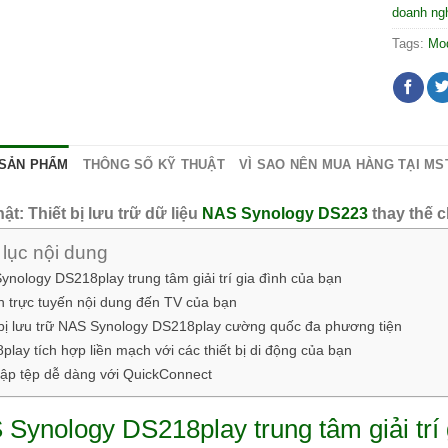
doanh ng
Tags:
Mo
 SẢN PHẨM
THÔNG SỐ KỸ THUẬT
VÌ SAO NÊN MUA HÀNG TẠI M
ật: Thiết bị lưu trữ dữ liệu
NAS Synology DS223
thay thế 
lục nội dung
ynology DS218play trung tâm giải trí gia đình của bạn
n trực tuyến nội dung đến TV của bạn
 bị lưu trữ NAS Synology DS218play cường quốc đa phương tiện
lay tích hợp liền mạch với các thiết bị di động của bạn
cập tệp dễ dàng với QuickConnect
Synology DS218play trung tâm giải trí 