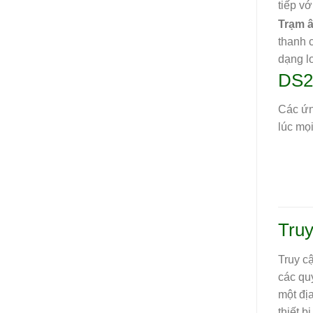
tiếp v
Trạm 
thanh c
dạng l
DS21
Các ứn
lúc mọi
Truy
Truy cậ
các qu
một địa
thiết b