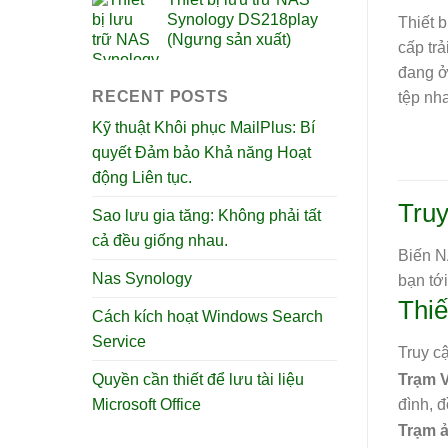
Synology DS218play
Thiết 
(Ngưng sản xuất)
cấp tr
đang ở
RECENT POSTS
tệp nha
Kỹ thuật Khôi phục MailPlus: Bí
quyết Đảm bảo Khả năng Hoạt
động Liên tục.
Truy
Sao lưu gia tăng: Không phải tất
cả đều giống nhau.
Biến N
Nas Synology
bạn tớ
Thiế
Cách kích hoạt Windows Search
Service
Truy c
Trạm 
Quyền cần thiết để lưu tài liệu
đình, đ
Microsoft Office
Trạm 