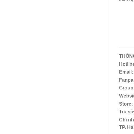
THÔNG
Hotlin
Email:
Fanpa
Group 
Websi
Store:
Trụ sở
Chi nh
TP. Hà