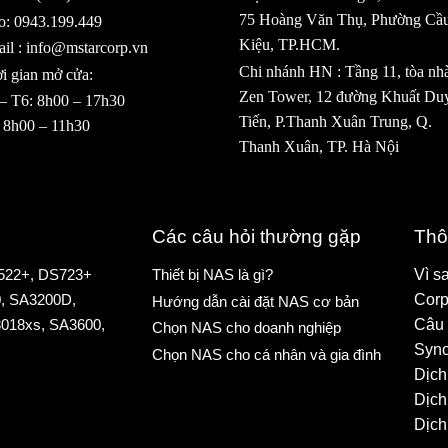
75 Hoàng Văn Thụ, Phường Cầ
o: 0943.199.449
Kiệu, TP.HCM.
il : info@mstarcorp.vn
Chi nhánh HN : Tầng 11, tòa nh
i gian mở cửa:
Zen Tower, 12 đường Khuất Du
– T6: 8h00 – 17h30
Tiến, P.Thanh Xuân Trung, Q.
 8h00 – 11h30
Thanh Xuân, TP. Hà Nội
Các câu hỏi thường gặp
Thô
522+
,
DS723+
Thiết bị NAS là gì?
Vì s
0
,
SA3200D
,
Corp
Hướng dẫn cài đặt NAS cơ bản
018xs
,
SA3600
,
Câu 
Chọn NAS cho doanh nghiệp
Syno
Chọn NAS cho cá nhân và gia đình
Dịch
Dịch
Dịch