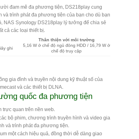
người đam mê đa phương tiện, DS218play cung
h và trình phát đa phương tiện của bạn cho dù bạn
có, NAS Synology DS218play lý tưởng để chia sẻ
cả các loại thiết bị.
Thân thiện với môi trường
5,16 W ở chế độ ngủ đông HDD / 16,79 W ở
iây ghi
chế độ truy cập
g gia đình và truyền nội dung kỹ thuật số của
omecast và các thiết bị DLNA.
cường quốc đa phương tiện
n trực quan trên nền web.
các bộ phim, chương trình truyền hình và video gia
nh và trình phát đa phương tiện.
um một cách hiệu quả, đồng thời dễ dàng giao