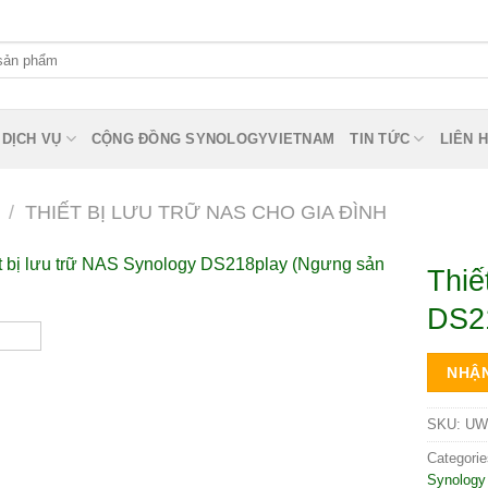
DỊCH VỤ
CỘNG ĐỒNG SYNOLOGYVIETNAM
TIN TỨC
LIÊN 
/
THIẾT BỊ LƯU TRỮ NAS CHO GIA ĐÌNH
Thiế
DS21
NHẬN
SKU:
UW
Categori
Synology