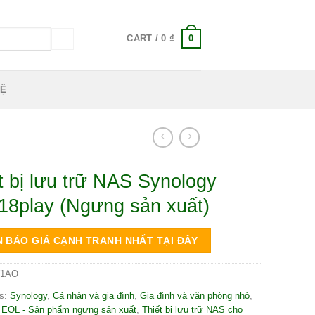
0
CART /
0
₫
HỆ
t bị lưu trữ NAS Synology
8play (Ngưng sản xuất)
 BÁO GIÁ CẠNH TRANH NHẤT TẠI ĐÂY
1AO
es:
Synology
,
Cá nhân và gia đình
,
Gia đình và văn phòng nhỏ
,
 EOL - Sản phẩm ngưng sản xuất
,
Thiết bị lưu trữ NAS cho