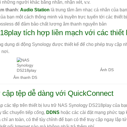
ới những người khác bằng nhãn, nhận xét, v.v.
âm thanh
:
Audio Station
là trung tâm âm nhạc cá nhân của bạn,
ủa bạn một cách thông minh và truyền trực tuyến tới các thiết b
ossless để đảm bảo chất lượng âm thanh nguyên bản
8play tích hợp liền mạch với các thiết 
g dụng di động Synology được thiết kế để cho phép truy cập n
 nơi.
Ảnh DS
Âm thanh DS
 cập tệp dễ dàng với QuickConnect
p các tệp trên thiết bị lưu trữ NAS Synology DS218play của bạn 
y tắc chuyển tiếp cổng,
DDNS
hoặc các cài đặt mạng phức tạp 
 chỉ an toàn, có thể tùy chỉnh để bạn có thể truy cập ngay lập t
ị kết nối Internet nào mà không phải trả thêm phí.