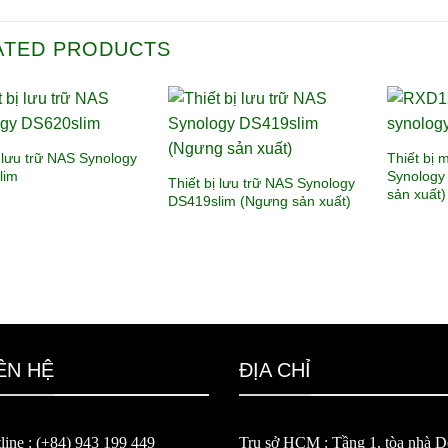
ATED PRODUCTS
ị lưu trữ NAS Synology
Thiết bị
lim
Synology
Thiết bị lưu trữ NAS Synology
sản xuất)
DS419slim (Ngưng sản xuất)
ÊN HỆ
ĐỊA CHỈ
line : (+84) 943 199 449
Trụ sở HCM : Tầng 1, tòa nhà De