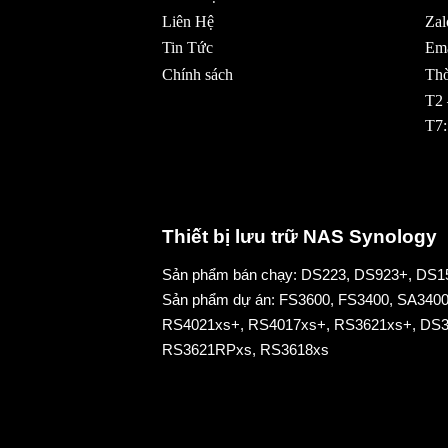
Liên Hệ
Zal
Tin Tức
Ema
Chính sách
Thờ
T2 
T7:
Thiết bị lưu trữ NAS Synology
Sản phẩm bán chạy:
DS223
,
DS923+
,
DS1
Sản phẩm dự án:
FS3600
,
FS3400
,
SA340
RS4021xs+
,
RS4017xs+
,
RS3621xs
+,
DS3
RS3621RPxs
,
RS3618xs