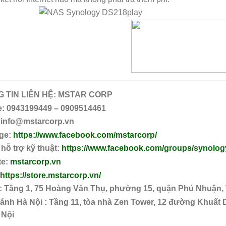
 TIN LIÊN HỆ:
MSTAR CORP
e: 0943199449 – 0909514461
 info@mstarcorp.vn
ge:
https://www.facebook.com/mstarcorp/
hỗ trợ kỹ thuật:
https://www.facebook.com/groups/synolog
te:
mstarcorp.vn
https://store.mstarcorp.vn/
: Tầng 1, 75 Hoàng Văn Thụ, phường 15, quận Phú Nhuận,
ánh Hà Nội : Tầng 11, tòa nhà Zen Tower, 12 đường Khuất 
 Nội