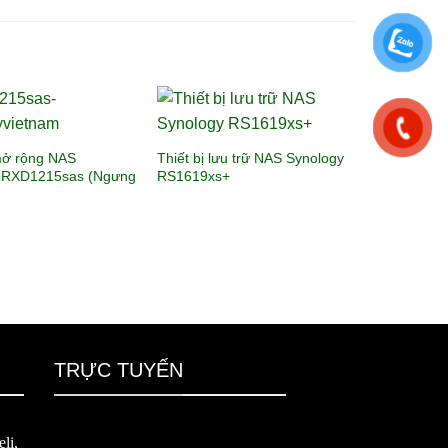
 mở rộng NAS
Thiết bị lưu trữ NAS Synology
 RXD1215sas (Ngưng
RS1619xs+
TRỰC TUYẾN
li,