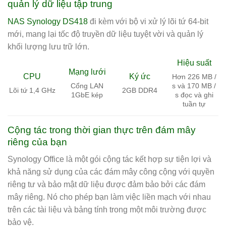
quản lý dữ liệu tập trung
NAS Synology DS418
đi kèm với bộ vi xử lý lõi tứ 64-bit
mới, mang lại tốc độ truyền dữ liệu tuyệt vời và quản lý
khối lượng lưu trữ lớn.
Hiệu suất
Mạng lưới
CPU
Ký ức
Hơn 226 MB /
Cổng LAN
s và 170 MB /
Lõi tứ 1,4 GHz
2GB DDR4
1GbE kép
s đọc và ghi
tuần tự
Cộng tác trong thời gian thực trên đám mây
riêng của bạn
Synology Office là một gói cộng tác kết hợp sự tiện lợi và
khả năng sử dụng của các đám mây công cộng với quyền
riêng tư và bảo mật dữ liệu được đảm bảo bởi các đám
mây riêng. Nó cho phép bạn làm việc liền mạch với nhau
trên các tài liệu và bảng tính trong một môi trường được
bảo vệ.