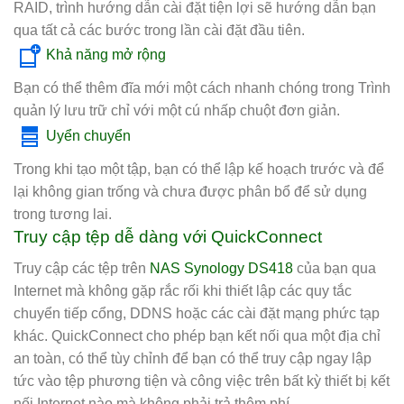
RAID, trình hướng dẫn cài đặt tiện lợi sẽ hướng dẫn bạn
qua tất cả các bước trong lần cài đặt đầu tiên.
Khả năng mở rộng
Bạn có thể thêm đĩa mới một cách nhanh chóng trong Trình
quản lý lưu trữ chỉ với một cú nhấp chuột đơn giản.
Uyển chuyển
Trong khi tạo một tập, bạn có thể lập kế hoạch trước và để
lại không gian trống và chưa được phân bổ để sử dụng
trong tương lai.
Truy cập tệp dễ dàng với QuickConnect
Truy cập các tệp trên
NAS Synology DS418
của bạn qua
Internet mà không gặp rắc rối khi thiết lập các quy tắc
chuyển tiếp cổng, DDNS hoặc các cài đặt mạng phức tạp
khác. QuickConnect cho phép bạn kết nối qua một địa chỉ
an toàn, có thể tùy chỉnh để bạn có thể truy cập ngay lập
tức vào tệp phương tiện và công việc trên bất kỳ thiết bị kết
nối Internet nào mà không phải trả thêm phí.