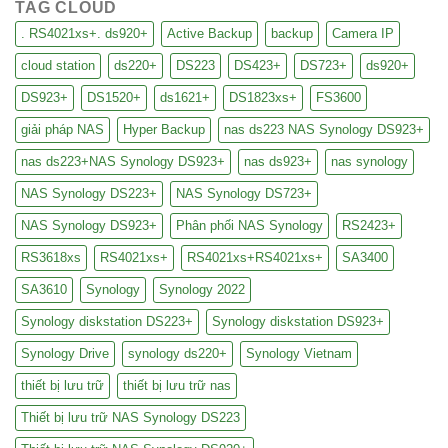
TAG CLOUD
. RS4021xs+. ds920+
Active Backup
backup
Camera IP
cloud station
ds220+
DS223
DS423+
DS723+
ds920+
DS923+
DS1520+
ds1621+
DS1823xs+
FS3600
giải pháp NAS
Hyper Backup
nas ds223 NAS Synology DS923+
nas ds223+NAS Synology DS923+
nas ds923+
nas synology
NAS Synology DS223+
NAS Synology DS723+
NAS Synology DS923+
Phân phối NAS Synology
RS2423+
RS3618xs
RS4021xs+
RS4021xs+RS4021xs+
SA3400
SA3610
Synology
Synology 2022
Synology diskstation DS223+
Synology diskstation DS923+
Synology Drive
synology ds220+
Synology Vietnam
thiết bị lưu trữ
thiết bị lưu trữ nas
Thiết bị lưu trữ NAS Synology DS223