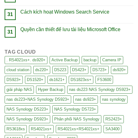
Cách kích hoạt Windows Search Service
31
Quyền cần thiết để lưu tài liệu Microsoft Office
31
TAG CLOUD
. RS4021xs+. ds920+
Active Backup
backup
Camera IP
cloud station
ds220+
DS223
DS423+
DS723+
ds920+
DS923+
DS1520+
ds1621+
DS1823xs+
FS3600
giải pháp NAS
Hyper Backup
nas ds223 NAS Synology DS923+
nas ds223+NAS Synology DS923+
nas ds923+
nas synology
NAS Synology DS223+
NAS Synology DS723+
NAS Synology DS923+
Phân phối NAS Synology
RS2423+
RS3618xs
RS4021xs+
RS4021xs+RS4021xs+
SA3400