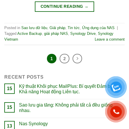
CONTINUE READING
→
Posted in
Sao lưu dữ liệu
,
Giải pháp
,
Tin tức
,
Ứng dụng của NAS
|
Tagged
Active Backup
,
giải pháp NAS
,
Synology Drive
,
Synology
Vietnam
Leave a comment
1
2
RECENT POSTS
Kỹ thuật Khôi phục MailPlus: Bí quyết Đảm bảo
15
Khả năng Hoạt động Liên tục.
Sao lưu gia tăng: Không phải tất cả đều giống
15
nhau.
Nas Synology
13