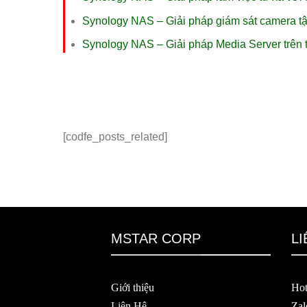
Synology NAS – Giải pháp giám sát camera tậ
Synology NAS – Giải pháp Media Server trên t
[codfe_posts_related]
MSTAR CORP
LI
Giới thiệu
Hot
Liên Hệ
Zal