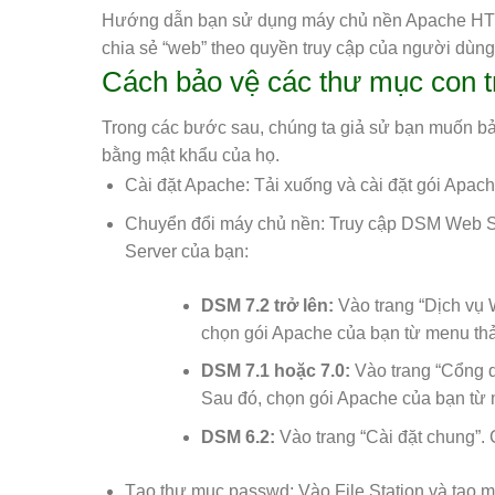
Hướng dẫn bạn sử dụng máy chủ nền Apache HTTP 
chia sẻ “web” theo quyền truy cập của người dùng
Cách bảo vệ các thư mục con t
Trong các bước sau, chúng ta giả sử bạn muốn bảo
bằng mật khẩu của họ.
Cài đặt Apache: Tải xuống và cài đặt gói Apac
Chuyển đổi máy chủ nền: Truy cập DSM Web S
Server của bạn:
DSM 7.2 trở lên:
Vào trang “Dịch vụ 
chọn gói Apache của bạn từ menu th
DSM 7.1 hoặc 7.0:
Vào trang “Cổng d
Sau đó, chọn gói Apache của bạn từ
DSM 6.2:
Vào trang “Cài đặt chung”.
Tạo thư mục passwd: Vào File Station và tạo m