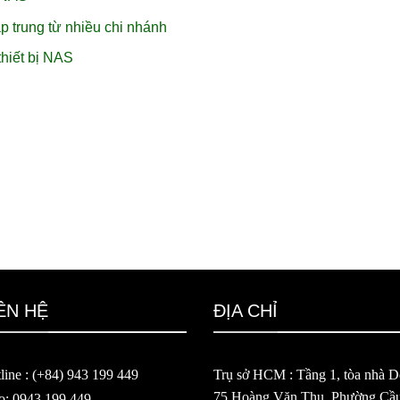
p trung từ nhiều chi nhánh
hiết bị NAS
ÊN HỆ
ĐỊA CHỈ
line : (+84) 943 199 449
Trụ sở HCM : Tầng 1, tòa nhà De
75 Hoàng Văn Thụ, Phường Cầ
o: 0943.199.449