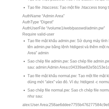
Tạo file .htaccess: Tạo một file .htaccess tron
AuthName “Admin Area”
AuthType “Digest”
AuthUserFile “/volume1/web/passwd/admin.pw”
Require valid-user
Tạo file mật khẩu admin.pw: Sử dụng máy tính
tên admin.pw bằng lệnh htdigest và thêm một n
Area” admin
Sao chép file admin.pw: Sao chép file admin.
sau: admin:Admin Area:c04339ae82e5b153e
Tạo file mật khẩu normal.pw: Tạo một file mật
dùng mới “alex” vào đó. Ví dụ: htdigest -c norm
Sao chép file normal.pw: Sao ch chép file nor
như sau:
alex:User Area:258ae6ddee7755b476277584c9e