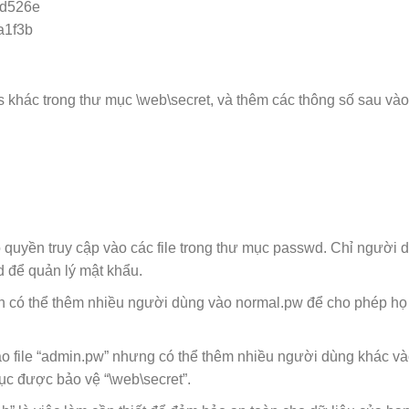
cd526e
a1f3b
ss khác trong thư mục \web\secret, và thêm các thông số sau vào 
quyền truy cập vào các file trong thư mục passwd. Chỉ người 
 để quản lý mật khẩu.
n có thể thêm nhiều người dùng vào normal.pw để cho phép họ 
o file “admin.pw” nhưng có thể thêm nhiều người dùng khác vào
ục được bảo vệ “\web\secret”.