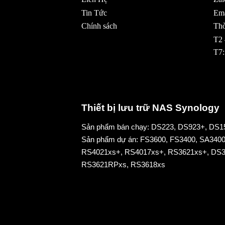
Tin Tức
Ema
Chính sách
Thờ
T2 
T7:
Thiết bị lưu trữ NAS Synology
Sản phẩm bán chạy:
DS223
,
DS923+
,
DS1
Sản phẩm dự án:
FS3600
,
FS3400
,
SA340
RS4021xs+
,
RS4017xs+
,
RS3621xs
+,
DS3
RS3621RPxs
,
RS3618xs