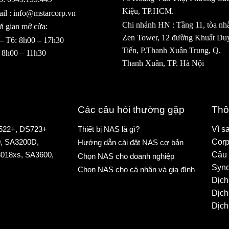
Kiệu, TP.HCM.
il : info@mstarcorp.vn
Chi nhánh HN : Tầng 11, tòa nh
i gian mở cửa:
Zen Tower, 12 đường Khuất Du
– T6: 8h00 – 17h30
Tiến, P.Thanh Xuân Trung, Q.
 8h00 – 11h30
Thanh Xuân, TP. Hà Nội
Các câu hỏi thường gặp
Thô
522+
,
DS723+
Thiết bị NAS là gì?
Vì s
0
,
SA3200D
,
Corp
Hướng dẫn cài đặt NAS cơ bản
018xs
,
SA3600
,
Câu 
Chọn NAS cho doanh nghiệp
Syno
Chọn NAS cho cá nhân và gia đình
Dịch
Dịch
Dịch