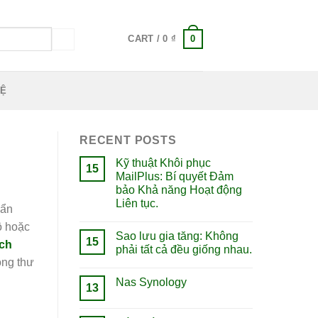
0
CART /
0
₫
HỆ
RECENT POSTS
Kỹ thuật Khôi phục
15
MailPlus: Bí quyết Đảm
bảo Khả năng Hoạt động
Liên tục.
 ẩn
ộ hoặc
Sao lưu gia tăng: Không
15
ech
phải tất cả đều giống nhau.
ong thư
Nas Synology
13