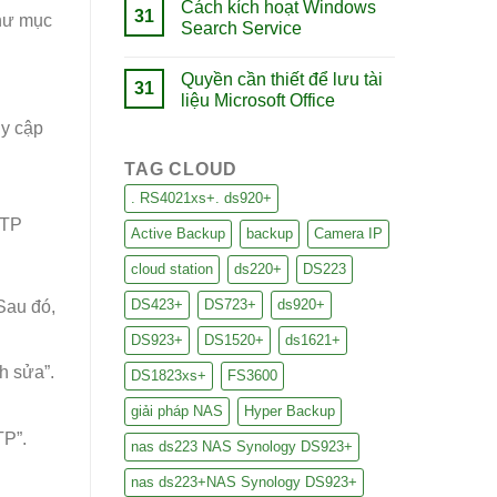
Cách kích hoạt Windows
31
thư mục
Search Service
Quyền cần thiết để lưu tài
31
liệu Microsoft Office
uy cập
TAG CLOUD
. RS4021xs+. ds920+
TTP
Active Backup
backup
Camera IP
cloud station
ds220+
DS223
DS423+
DS723+
ds920+
Sau đó,
DS923+
DS1520+
ds1621+
h sửa”.
DS1823xs+
FS3600
giải pháp NAS
Hyper Backup
TP”.
nas ds223 NAS Synology DS923+
nas ds223+NAS Synology DS923+