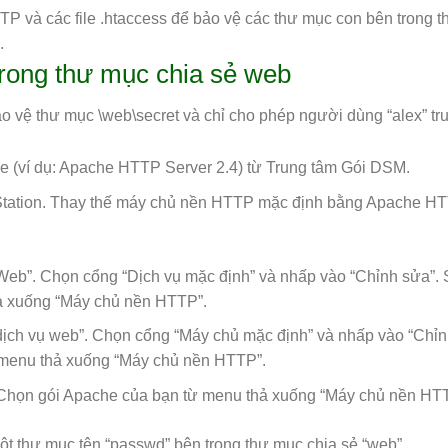
và các file .htaccess để bảo vệ các thư mục con bên trong 
.
rong thư mục chia sẻ web
 vệ thư mục \web\secret và chỉ cho phép người dùng “alex” tr
he (ví dụ: Apache HTTP Server 2.4) từ Trung tâm Gói DSM.
tation. Thay thế máy chủ nền HTTP mặc định bằng Apache H
Web”. Chọn cổng “Dịch vụ mặc định” và nhấp vào “Chỉnh sửa”. 
ả xuống “Máy chủ nền HTTP”.
ịch vụ web”. Chọn cổng “Máy chủ mặc định” và nhấp vào “Chỉn
 menu thả xuống “Máy chủ nền HTTP”.
 Chọn gói Apache của bạn từ menu thả xuống “Máy chủ nền HT
ột thư mục tên “passwd” bên trong thư mục chia sẻ “web”.