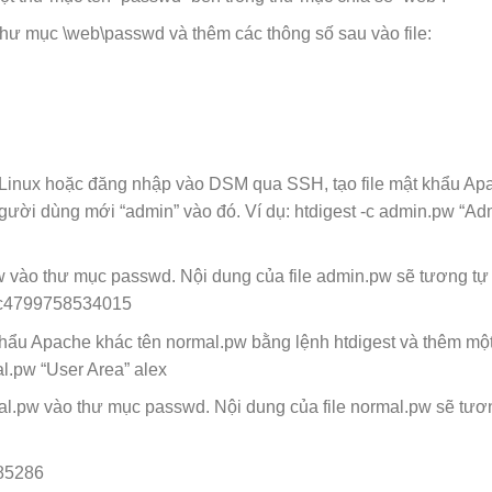
g thư mục \web\passwd và thêm các thông số sau vào file:
 Linux hoặc đăng nhập vào DSM qua SSH, tạo file mật khẩu Ap
gười dùng mới “admin” vào đó. Ví dụ: htdigest -c admin.pw “Ad
pw vào thư mục passwd. Nội dung của file admin.pw sẽ tương tự
1c4799758534015
 khẩu Apache khác tên normal.pw bằng lệnh htdigest và thêm mộ
al.pw “User Area” alex
mal.pw vào thư mục passwd. Nội dung của file normal.pw sẽ tươ
85286