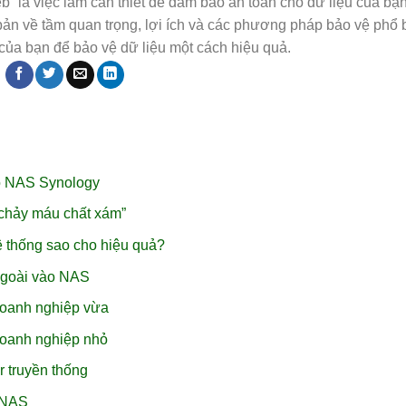
” là việc làm cần thiết để đảm bảo an toàn cho dữ liệu của bạn
bản về tầm quan trọng, lợi ích và các phương pháp bảo vệ phổ 
ủa bạn để bảo vệ dữ liệu một cách hiệu quả.
o NAS Synology
chảy máu chất xám”
ệ thống sao cho hiệu quả?
ngoài vào NAS
doanh nghiệp vừa
doanh nghiệp nhỏ
r truyền thống
i NAS