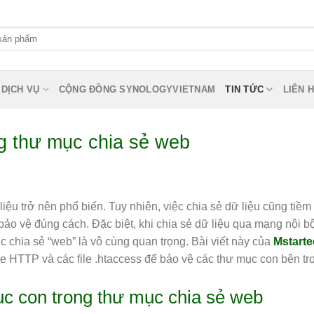
DỊCH VỤ
CỘNG ĐỒNG SYNOLOGYVIETNAM
TIN TỨC
LIÊN 
g thư mục chia sẻ web
iệu trở nên phổ biến. Tuy nhiên, việc chia sẻ dữ liệu cũng tiềm
bảo vệ đúng cách. Đặc biệt, khi chia sẻ dữ liệu qua mạng nội b
c chia sẻ “web” là vô cùng quan trọng. Bài viết này của
Mstart
HTTP và các file .htaccess để bảo vệ các thư mục con bên tr
ục con trong thư mục chia sẻ web