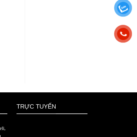
TRỰC TUYẾN
li,
u