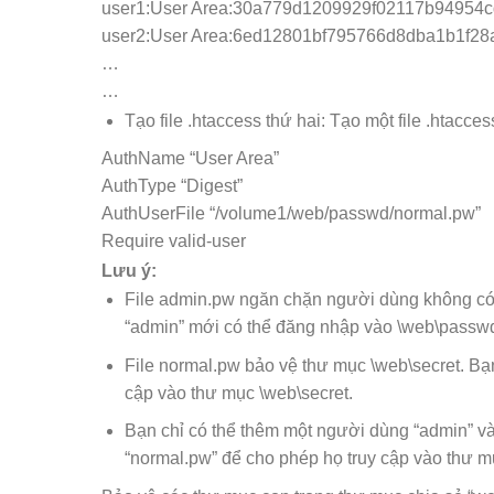
user1:User Area:30a779d1209929f02117b94954
user2:User Area:6ed12801bf795766d8dba1b1f28
…
…
Tạo file .htaccess thứ hai: Tạo một file .htacce
AuthName “User Area”
AuthType “Digest”
AuthUserFile “/volume1/web/passwd/normal.pw”
Require valid-user
Lưu ý:
File admin.pw ngăn chặn người dùng không có 
“admin” mới có thể đăng nhập vào \web\passwd
File normal.pw bảo vệ thư mục \web\secret. Bạ
cập vào thư mục \web\secret.
Bạn chỉ có thể thêm một người dùng “admin” và
“normal.pw” để cho phép họ truy cập vào thư m