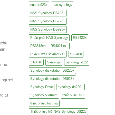
nas ds923+
nas synology
NAS Synology DS223+
NAS Synology DS723+
NAS Synology DS923+
Phân phối NAS Synology
RS2423+
ache
RS3618xs
RS4021xs+
min
RS4021xs+RS4021xs+
SA3400
SA3610
Synology
Synology 2022
 như
Synology diskstation DS223+
Synology diskstation DS923+
t người
Synology Drive
synology ds220+
ng tự
Synology Vietnam
thiết bị lưu trữ
thiết bị lưu trữ nas
Thiết bị lưu trữ NAS Synology DS223