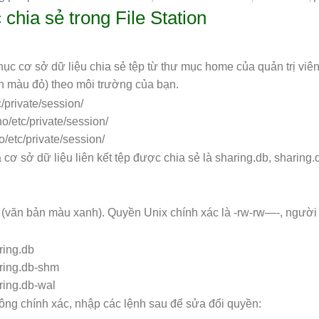
 chia sẻ trong File Station
c cơ sở dữ liệu chia sẻ tệp từ thư mục home của quản trị viê
n màu đỏ) theo môi trường của bạn.
/private/session/
/etc/private/session/
/etc/private/session/
ơ sở dữ liệu liên kết tệp được chia sẻ là sharing.db, sharing
y (văn bản màu xanh). Quyền Unix chính xác là -rw-rw—-, người
ring.db
ring.db-shm
ring.db-wal
ông chính xác, nhập các lệnh sau để sửa đổi quyền: