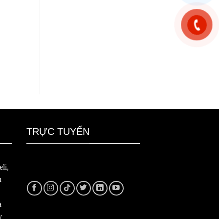
TRỰC TUYẾN
li,
u
à
y