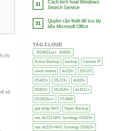
Cách kích hoạt Windows
31
Search Service
Quyền cần thiết để lưu tài
31
liệu Microsoft Office
TAG CLOUD
. RS4021xs+. ds920+
t chi
Active Backup
backup
Camera IP
cloud station
ds220+
DS223
DS423+
DS723+
ds920+
DS923+
DS1520+
ds1621+
hế số
DS1823xs+
FS3600
giải pháp NAS
Hyper Backup
nas ds223 NAS Synology DS923+
nas ds223+NAS Synology DS923+
.