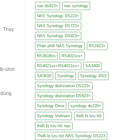
nas ds923+
nas synology
NAS Synology DS223+
NAS Synology DS723+
n. Thay
NAS Synology DS923+
Phân phối NAS Synology
RS2423+
RS3618xs
RS4021xs+
RS4021xs+RS4021xs+
SA3400
.db-shm
SA3610
Synology
Synology 2022
Synology diskstation DS223+
 dùng
Synology diskstation DS923+
Synology Drive
synology ds220+
Synology Vietnam
thiết bị lưu trữ
thiết bị lưu trữ nas
Thiết bị lưu trữ NAS Synology DS223