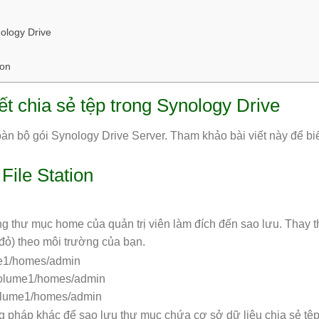
nology Drive
ion
ết chia sẻ tệp trong Synology Drive
n bộ gói Synology Drive Server. Tham khảo bài viết này để biế
File Station
 thư mục home của quản trị viên làm đích đến sao lưu. Thay t
đỏ) theo môi trường của bạn.
ume1/homes/admin
/volume1/homes/admin
/volume1/homes/admin
pháp khác để sao lưu thư mục chứa cơ sở dữ liệu chia sẻ tệp