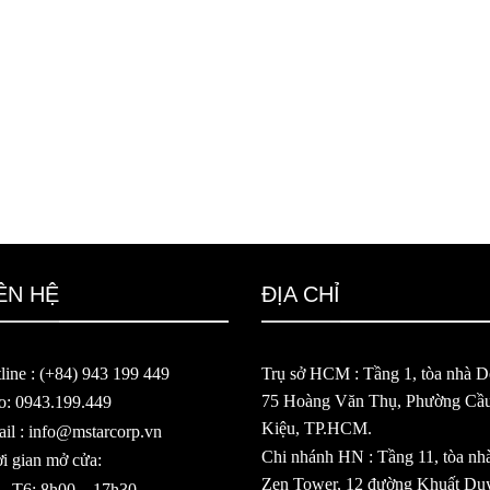
ÊN HỆ
ĐỊA CHỈ
line : (+84) 943 199 449
Trụ sở HCM : Tầng 1, tòa nhà De
75 Hoàng Văn Thụ, Phường Cầ
o: 0943.199.449
Kiệu, TP.HCM.
il : info@mstarcorp.vn
Chi nhánh HN : Tầng 11, tòa nh
i gian mở cửa:
Zen Tower, 12 đường Khuất Du
– T6: 8h00 – 17h30