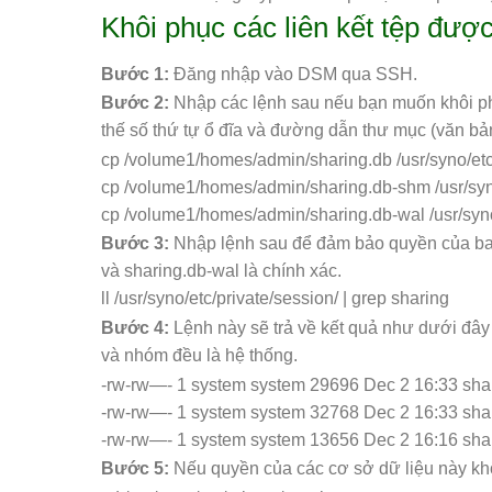
Khôi phục các liên kết tệp được
Bước 1:
Đăng nhập vào DSM qua SSH.
Bước 2:
Nhập các lệnh sau nếu bạn muốn khôi phụ
thế số thứ tự ổ đĩa và đường dẫn thư mục (văn bả
cp /volume1/homes/admin/sharing.db /usr/syno/etc
cp /volume1/homes/admin/sharing.db-shm /usr/syno
cp /volume1/homes/admin/sharing.db-wal /usr/syno
Bước 3:
Nhập lệnh sau để đảm bảo quyền của ba c
và sharing.db-wal là chính xác.
ll /usr/syno/etc/private/session/ | grep sharing
Bước 4:
Lệnh này sẽ trả về kết quả như dưới đâ
và nhóm đều là hệ thống.
-rw-rw—- 1 system system 29696 Dec 2 16:33 sha
-rw-rw—- 1 system system 32768 Dec 2 16:33 sha
-rw-rw—- 1 system system 13656 Dec 2 16:16 sha
Bước 5:
Nếu quyền của các cơ sở dữ liệu này kh