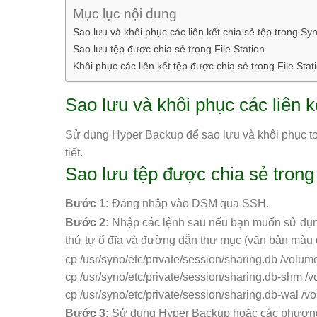
Mục lục nội dung
Sao lưu và khôi phục các liên kết chia sẻ tệp trong Sy
Sao lưu tệp được chia sẻ trong File Station
Khôi phục các liên kết tệp được chia sẻ trong File Stat
Sao lưu và khôi phục các liên k
Sử dụng Hyper Backup để sao lưu và khôi phục toà
tiết.
Sao lưu tệp được chia sẻ trong 
Bước 1:
Đăng nhập vào DSM qua SSH.
Bước 2:
Nhập các lệnh sau nếu bạn muốn sử dụng
thứ tự ổ đĩa và đường dẫn thư mục (văn bản màu 
cp /usr/syno/etc/private/session/sharing.db /vol
cp /usr/syno/etc/private/session/sharing.db-shm 
cp /usr/syno/etc/private/session/sharing.db-wal 
Bước 3:
Sử dụng Hyper Backup hoặc các phương 