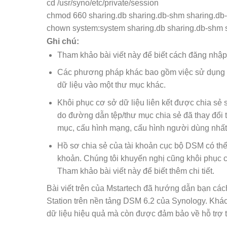
cd /usr/syno/etc/private/session
chmod 660 sharing.db sharing.db-shm sharing.db
chown system:system sharing.db sharing.db-shm 
Ghi chú:
Tham khảo bài viết này để biết cách đăng nhập
Các phương pháp khác bao gồm việc sử dụng c
dữ liệu vào một thư mục khác.
Khôi phục cơ sở dữ liệu liên kết được chia sẻ 
do đường dẫn tệp/thư mục chia sẻ đã thay đổi t
mục, cấu hình mạng, cấu hình người dùng nhấ
Hồ sơ chia sẻ của tài khoản cục bộ DSM có thể 
khoản. Chúng tôi khuyến nghị cũng khôi phục
Tham khảo bài viết này để biết thêm chi tiết.
Bài viết trên của Mstartech đã hướng dẫn bạn các
Station trên nền tảng DSM 6.2 của Synology. Khá
dữ liệu hiệu quả mà còn được đảm bảo về hỗ trợ tr