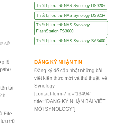
Thiết bị lưu trữ NAS Synology DS920+
Thiết bị lưu trữ NAS Synology DS923+
Thiết bị lưu trữ NAS Synology
FlashStation FS3600
Thiết bị lưu trữ NAS Synology SA3400
cơ sở
ợp lệ
ĐĂNG KÝ NHẬN TIN
ệp/thư
Đăng ký để cập nhật những bài
viết kiến thức mới và thủ thuật về
Synology
tên tài
[contact-form-7 id=”13494″
ch.
title=”ĐĂNG KÝ NHẬN BÀI VIẾT
MỚI SYNOLOGY”]
à File
lưu trữ