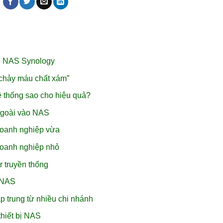
o NAS Synology
chảy máu chất xám”
ệ thống sao cho hiệu quả?
ngoài vào NAS
doanh nghiệp vừa
doanh nghiệp nhỏ
r truyền thống
i NAS
p trung từ nhiều chi nhánh
hiết bị NAS