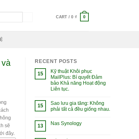
0
CART /
0
₫
HỆ
 và
RECENT POSTS
Kỹ thuật Khôi phục
15
MailPlus: Bí quyết Đảm
bảo Khả năng Hoạt động
Liên tục.
ong
Sao lưu gia tăng: Không
15
phải tất cả đều giống nhau.
 cách
không
Nas Synology
ch sẽ
13
ới đây.