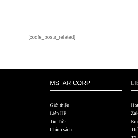
[codfe_posts_related]
MSTAR CORP
LI
Giới thiệu
Hot
Liên Hệ
Zal
Tin Tức
Ema
Chính sách
Thờ
T2 