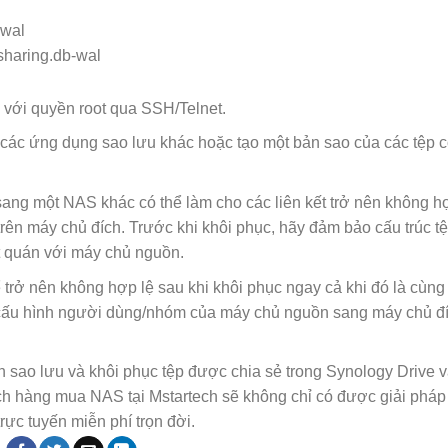
-wal
sharing.db-wal
 với quyền root qua SSH/Telnet.
ác ứng dụng sao lưu khác hoặc tạo một bản sao của các tệp 
sang một NAS khác có thể làm cho các liên kết trở nên không h
rên máy chủ đích. Trước khi khôi phục, hãy đảm bảo cấu trúc t
t quán với máy chủ nguồn.
trở nên không hợp lệ sau khi khôi phục ngay cả khi đó là cùng 
 cấu hình người dùng/nhóm của máy chủ nguồn sang máy chủ đí
h sao lưu và khôi phục tệp được chia sẻ trong Synology Drive v
ch hàng mua NAS tại Mstartech sẽ không chỉ có được giải pháp 
ực tuyến miễn phí trọn đời.