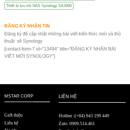
Thiết bị lưu trữ NAS Synology SA3400
ĐĂNG KÝ NHẬN TIN
Đăng ký để cập nhật những bài viết kiến thức mới và thủ
thuật về Synology
[contact-form-7 id=”13494″ title=”ĐĂNG KÝ NHẬN BÀI
VIẾT MỚI SYNOLOGY”]
MSTAR CORP
LIÊN HỆ
Giới thiệu
Hotline :(+84) 943 199 449
Liên hệ
Zalo: 0909.514.461