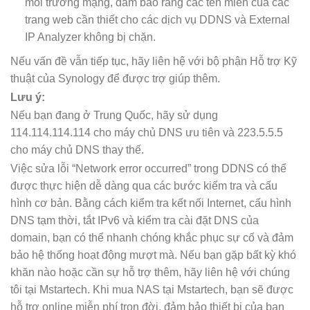
môi trường mạng, đảm bảo rằng các tên miền của các
trang web cần thiết cho các dịch vụ DDNS và External
IP Analyzer không bị chặn.
Nếu vấn đề vẫn tiếp tục, hãy liên hệ với bộ phận Hỗ trợ Kỹ
thuật của Synology để được trợ giúp thêm.
Lưu ý:
Nếu bạn đang ở Trung Quốc, hãy sử dụng
114.114.114.114 cho máy chủ DNS ưu tiên và 223.5.5.5
cho máy chủ DNS thay thế.
Việc sửa lỗi “Network error occurred” trong DDNS có thể
được thực hiện dễ dàng qua các bước kiểm tra và cấu
hình cơ bản. Bằng cách kiểm tra kết nối Internet, cấu hình
DNS tạm thời, tắt IPv6 và kiểm tra cài đặt DNS của
domain, bạn có thể nhanh chóng khắc phục sự cố và đảm
bảo hệ thống hoạt động mượt mà. Nếu bạn gặp bất kỳ khó
khăn nào hoặc cần sự hỗ trợ thêm, hãy liên hệ với chúng
tôi tại Mstartech. Khi mua NAS tại Mstartech, bạn sẽ được
hỗ trợ online miễn phí trọn đời, đảm bảo thiết bị của bạn