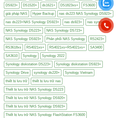
DS923+
DS1520+
ds1621+
DS1823xs+
FS3600
giải pháp NAS
Hyper Backup
nas ds223 NAS Synology DS923+
nas ds223+NAS Synology DS923+
nas ds923+
nas synology
NAS Synology DS223+
NAS Synology DS723+
NAS Synology DS923+
Phân phối NAS Synology
RS2423+
RS3618xs
RS4021xs+
RS4021xs+RS4021xs+
SA3400
SA3610
Synology
Synology 2022
Synology diskstation DS223+
Synology diskstation DS923+
Synology Drive
synology ds220+
Synology Vietnam
thiết bị lưu trữ
thiết bị lưu trữ nas
Thiết bị lưu trữ NAS Synology DS223
Thiết bị lưu trữ NAS Synology DS920+
Thiết bị lưu trữ NAS Synology DS923+
Thiết bị lưu trữ NAS Synology FlashStation FS3600