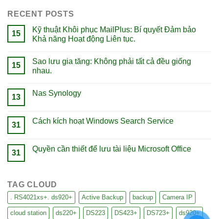
RECENT POSTS
Kỹ thuật Khôi phục MailPlus: Bí quyết Đảm bảo
15
Khả năng Hoạt động Liên tục.
Sao lưu gia tăng: Không phải tất cả đều giống
15
nhau.
Nas Synology
13
Cách kích hoạt Windows Search Service
31
Quyền cần thiết để lưu tài liệu Microsoft Office
31
TAG CLOUD
. RS4021xs+. ds920+
Active Backup
backup
Camera IP
cloud station
ds220+
DS223
DS423+
DS723+
ds920+