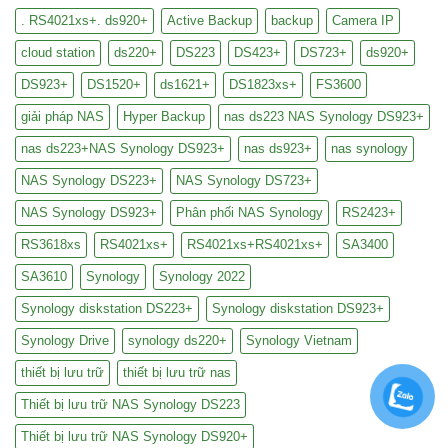
. RS4021xs+. ds920+
Active Backup
backup
Camera IP
cloud station
ds220+
DS223
DS423+
DS723+
ds920+
DS923+
DS1520+
ds1621+
DS1823xs+
FS3600
giải pháp NAS
Hyper Backup
nas ds223 NAS Synology DS923+
nas ds223+NAS Synology DS923+
nas ds923+
nas synology
NAS Synology DS223+
NAS Synology DS723+
NAS Synology DS923+
Phân phối NAS Synology
RS2423+
RS3618xs
RS4021xs+
RS4021xs+RS4021xs+
SA3400
SA3610
Synology
Synology 2022
Synology diskstation DS223+
Synology diskstation DS923+
Synology Drive
synology ds220+
Synology Vietnam
thiết bị lưu trữ
thiết bị lưu trữ nas
Thiết bị lưu trữ NAS Synology DS223
Thiết bị lưu trữ NAS Synology DS920+