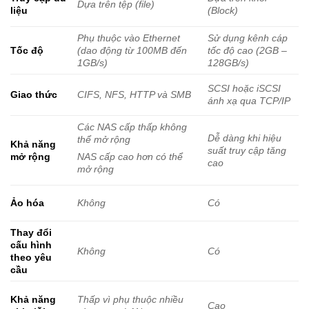
Dựa trên tệp (file)
liệu
(Block)
Phụ thuộc vào Ethernet
Sử dụng kênh cáp
Tốc độ
(dao động từ 100MB đến
tốc độ cao (2GB –
1GB/s)
128GB/s)
SCSI hoặc iSCSI
Giao thức
CIFS, NFS, HTTP và SMB
ánh xạ qua TCP/IP
Các NAS cấp thấp không
Dễ dàng khi hiệu
thể mở rộng
Khả năng
suất truy cập tăng
mở rộng
NAS cấp cao hơn có thể
cao
mở rộng
Ảo hóa
Không
Có
Thay đổi
cấu hình
Không
Có
theo yêu
cầu
Khả năng
Thấp vì phụ thuộc nhiều
Cao