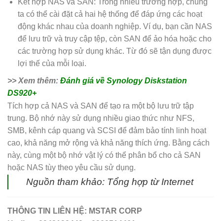
Kết hợp NAS và SAN: Trong nhiều trường hợp, chúng
ta có thể cài đặt cả hai hệ thống để đáp ứng các hoạt
động khác nhau của doanh nghiệp. Ví dụ, bạn cần NAS
để lưu trữ và truy cập tệp, còn SAN để ảo hóa hoặc cho
các trường hợp sử dụng khác. Từ đó sẽ tận dụng được
lợi thế của mỗi loại.
>> Xem thêm:
Đánh giá về Synology Diskstation
DS920+
Tích hợp cả NAS và SAN để tạo ra một bộ lưu trữ tập
trung. Bộ nhớ này sử dụng nhiều giao thức như NFS,
SMB, kênh cáp quang và SCSI để đảm bảo tính linh hoạt
cao, khả năng mở rộng và khả năng thích ứng. Bằng cách
này, cùng một bộ nhớ vật lý có thể phân bổ cho cả SAN
hoặc NAS tùy theo yêu cầu sử dụng.
Nguồn tham khảo: Tổng hợp từ Internet
THÔNG TIN LIÊN HỆ:
MSTAR CORP