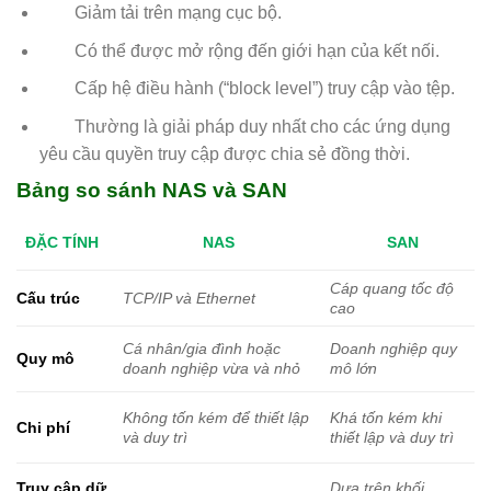
Giảm tải trên mạng cục bộ.
Có thể được mở rộng đến giới hạn của kết nối.
Cấp hệ điều hành (“block level”) truy cập vào tệp.
Thường là giải pháp duy nhất cho các ứng dụng
yêu cầu quyền truy cập được chia sẻ đồng thời.
Bảng so sánh NAS và SAN
ĐẶC TÍNH
NAS
SAN
Cáp quang tốc độ
Cấu trúc
TCP/IP và Ethernet
cao
Cá nhân/gia đình hoặc
Doanh nghiệp quy
Quy mô
doanh nghiệp vừa và nhỏ
mô lớn
Không tốn kém để thiết lập
Khá tốn kém khi
Chi phí
và duy trì
thiết lập và duy trì
Truy cập dữ
Dựa trên khối