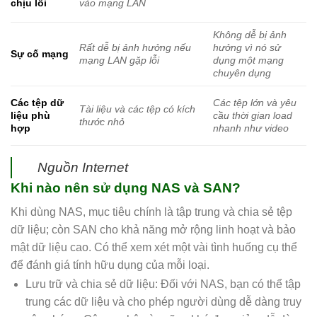
chịu lỗi
vào mạng LAN
Không dễ bị ảnh
Rất dễ bị ảnh hưởng nếu
hưởng vì nó sử
Sự cố mạng
mạng LAN gặp lỗi
dụng một mạng
chuyên dụng
Các tệp dữ
Các tệp lớn và yêu
Tài liệu và các tệp có kích
liệu phù
cầu thời gian load
thước nhỏ
hợp
nhanh như video
Nguồn Internet
Khi nào nên sử dụng NAS và SAN?
Khi dùng NAS, mục tiêu chính là tập trung và chia sẻ tệp
dữ liệu; còn SAN cho khả năng mở rộng linh hoạt và bảo
mật dữ liệu cao. Có thể xem xét một vài tình huống cụ thể
để đánh giá tính hữu dụng của mỗi loại.
Lưu trữ và chia sẻ dữ liệu: Đối với NAS, bạn có thể tập
trung các dữ liệu và cho phép người dùng dễ dàng truy