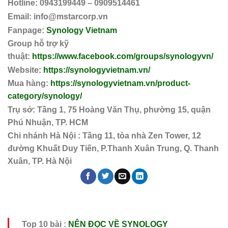
Hotline: 0943199449 – 0909514461
Email: info@mstarcorp.vn
Fanpage:
Synology Vietnam
Group hỗ trợ kỹ
thuật:
https://www.facebook.com/groups/synologyvn/
Website:
https://synologyvietnam.vn/
Mua hàng:
https://synologyvietnam.vn/product-
category/synology/
Trụ sở: Tầng 1, 75 Hoàng Văn Thụ, phường 15, quận
Phú Nhuận, TP. HCM
Chi nhánh Hà Nội : Tầng 11, tòa nhà Zen Tower, 12
đường Khuất Duy Tiến, P.Thanh Xuân Trung, Q. Thanh
Xuân, TP. Hà Nội
Top 10 bài :
NÊN ĐỌC VỀ SYNOLOGY