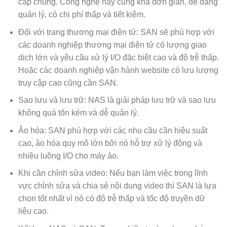
cập chúng. Công nghệ này cũng khá đơn giản, dễ dàng
quản lý, có chi phí thấp và tiết kiệm.
Đối với trang thương mại điện tử: SAN sẽ phù hợp với
các doanh nghiệp thương mại điện tử có lượng giao
dịch lớn và yêu cầu xử lý I/O đặc biệt cao và độ trễ thấp.
Hoặc các doanh nghiệp vận hành website có lưu lượng
truy cập cao cũng cần SAN.
Sao lưu và lưu trữ: NAS là giải pháp lưu trữ và sao lưu
không quá tốn kém và dễ quản lý.
Ảo hóa: SAN phù hợp với các nhu cầu cần hiệu suất
cao, ảo hóa quy mô lớn bởi nó hỗ trợ xử lý động và
nhiều luồng I/O cho máy ảo.
Khi cần chỉnh sửa video: Nếu bạn làm việc trong lĩnh
vực chỉnh sửa và chia sẻ nội dung video thì SAN là lựa
chọn tốt nhất vì nó có độ trễ thấp và tốc độ truyền dữ
liệu cao.