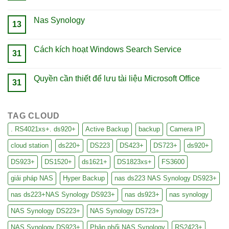
Nas Synology
13
Cách kích hoạt Windows Search Service
31
Quyền cần thiết để lưu tài liệu Microsoft Office
31
TAG CLOUD
. RS4021xs+. ds920+
Active Backup
backup
Camera IP
cloud station
ds220+
DS223
DS423+
DS723+
ds920+
DS923+
DS1520+
ds1621+
DS1823xs+
FS3600
giải pháp NAS
Hyper Backup
nas ds223 NAS Synology DS923+
nas ds223+NAS Synology DS923+
nas ds923+
nas synology
NAS Synology DS223+
NAS Synology DS723+
NAS Synology DS923+
Phân phối NAS Synology
RS2423+