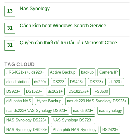
Nas Synology
13
Cách kích hoạt Windows Search Service
31
Quyền cần thiết để lưu tài liệu Microsoft Office
31
TAG CLOUD
. RS4021xs+. ds920+
Active Backup
backup
Camera IP
cloud station
ds220+
DS223
DS423+
DS723+
ds920+
DS923+
DS1520+
ds1621+
DS1823xs+
FS3600
giải pháp NAS
Hyper Backup
nas ds223 NAS Synology DS923+
nas ds223+NAS Synology DS923+
nas ds923+
nas synology
NAS Synology DS223+
NAS Synology DS723+
NAS Synology DS923+
Phân phối NAS Synology
RS2423+