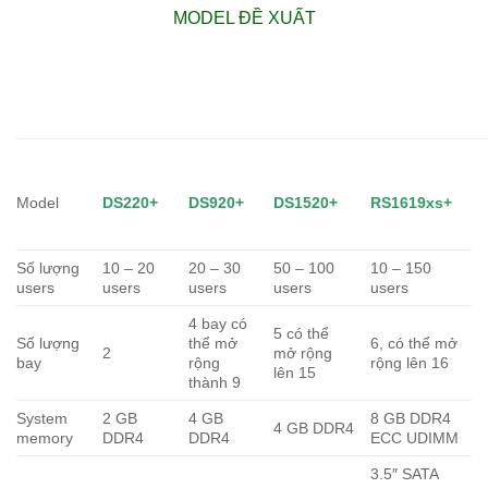
MODEL ĐỀ XUẤT
Model
DS220+
DS920+
DS1520+
RS1619xs+
Số lượng
10 – 20
20 – 30
50 – 100
10 – 150
users
users
users
users
users
4 bay có
5 có thể
Số lượng
thể mở
6, có thể mở
2
mở rộng
bay
rộng
rộng lên 16
lên 15
thành 9
System
2 GB
4 GB
8 GB DDR4
4 GB DDR4
memory
DDR4
DDR4
ECC UDIMM
3.5″ SATA