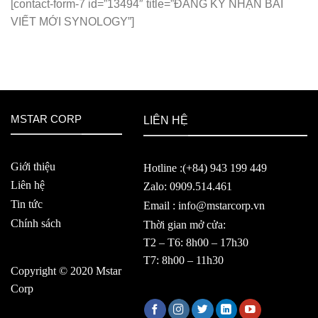
[contact-form-7 id=”13494″ title=”ĐĂNG KÝ NHẬN BÀI
VIẾT MỚI SYNOLOGY”]
MSTAR CORP
LIÊN HỆ
Giới thiệu
Hotline :(+84) 943 199 449
Liên hệ
Zalo: 0909.514.461
Tin tức
Email : info@mstarcorp.vn
Chính sách
Thời gian mở cửa:
T2 – T6: 8h00 – 17h30
T7: 8h00 – 11h30
Copyright © 2020 Mstar
Corp