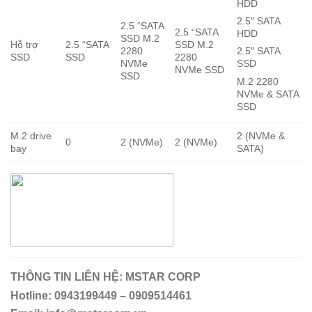
HDD
2.5″ SATA
2.5 “SATA
2.5 “SATA
HDD
SSD M.2
Hỗ trợ
2.5 “SATA
SSD M.2
2280
2.5″ SATA
SSD
SSD
2280
NVMe
SSD
NVMe SSD
SSD
M.2 2280
NVMe & SATA
SSD
M.2 drive
2 (NVMe &
0
2 (NVMe)
2 (NVMe)
bay
SATA)
THÔNG TIN LIÊN HỆ:
MSTAR CORP
Hotline: 0943199449 – 0909514461