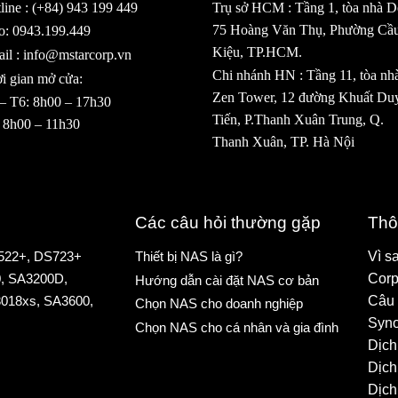
line : (+84) 943 199 449
Trụ sở HCM : Tầng 1, tòa nhà De
75 Hoàng Văn Thụ, Phường Cầ
o: 0943.199.449
Kiệu, TP.HCM.
il : info@mstarcorp.vn
Chi nhánh HN : Tầng 11, tòa nh
i gian mở cửa:
Zen Tower, 12 đường Khuất Du
– T6: 8h00 – 17h30
Tiến, P.Thanh Xuân Trung, Q.
 8h00 – 11h30
Thanh Xuân, TP. Hà Nội
Các câu hỏi thường gặp
Thô
522+
,
DS723+
Thiết bị NAS là gì?
Vì s
0
,
SA3200D
,
Corp
Hướng dẫn cài đặt NAS cơ bản
018xs
,
SA3600
,
Câu 
Chọn NAS cho doanh nghiệp
Syno
Chọn NAS cho cá nhân và gia đình
Dịch
Dịch
Dịch