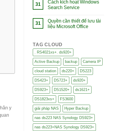
Cách kích hoạt Windows
31
Search Service
Quyền cần thiết để lưu tài
31
liệu Microsoft Office
TAG CLOUD
. RS4021xs+. ds920+
Active Backup
backup
Camera IP
cloud station
ds220+
DS223
DS423+
DS723+
ds920+
DS923+
DS1520+
ds1621+
DS1823xs+
FS3600
nhân y
giải pháp NAS
Hyper Backup
 quan
nas ds223 NAS Synology DS923+
nas ds223+NAS Synology DS923+