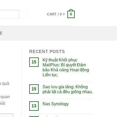
0
CART /
0
₫
HỆ
RECENT POSTS
Kỹ thuật Khôi phục
15
MailPlus: Bí quyết Đảm
bảo Khả năng Hoạt động
Liên tục.
u quả
Sao lưu gia tăng: Không
15
phải tất cả đều giống nhau.
n quan
iải
Nas Synology
13