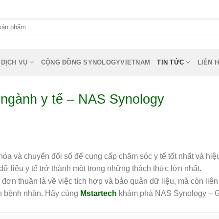
DỊCH VỤ
CỘNG ĐỒNG SYNOLOGYVIETNAM
TIN TỨC
LIÊN 
o ngành y tế – NAS Synology
hóa và chuyển đổi số để cung cấp chăm sóc y tế tốt nhất và hiệ
 dữ liệu y tế trở thành một trong những thách thức lớn nhất.
ỉ đơn thuần là về việc tích hợp và bảo quản dữ liệu, mà còn liê
ân bệnh nhân. Hãy cùng
Mstartech
khám phá NAS Synology – G