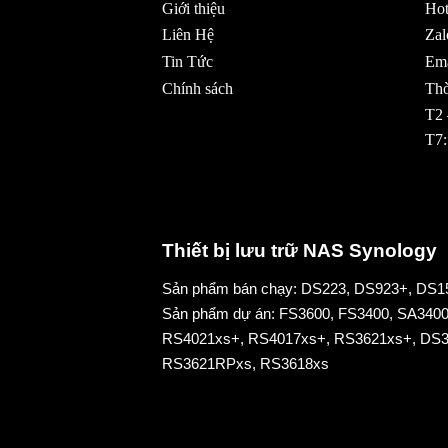
Giới thiệu
Hot
Liên Hệ
Zal
Tin Tức
Ema
Chính sách
Thờ
T2 
T7:
Thiết bị lưu trữ NAS Synology
Sản phẩm bán chạy:
DS223
,
DS923+
,
DS1
Sản phẩm dự án:
FS3600
,
FS3400
,
SA340
RS4021xs+
,
RS4017xs+
,
RS3621xs
+,
DS3
RS3621RPxs
,
RS3618xs