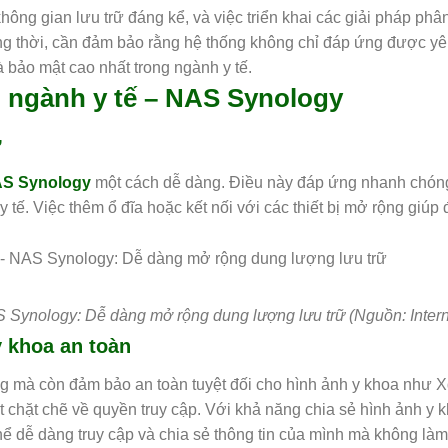
hông gian lưu trữ đáng kể, và việc triển khai các giải pháp phân
ồng thời, cần đảm bảo rằng hệ thống không chỉ đáp ứng được y
 bảo mật cao nhất trong ngành y tế.
o ngành y tế – NAS Synology
ữ
AS Synology
một cách dễ dàng. Điều này đáp ứng nhanh chón
 tế. Việc thêm ổ đĩa hoặc kết nối với các thiết bị mở rộng giúp
AS Synology: Dễ dàng mở rộng dung lượng lưu trữ (Nguồn: Intern
y khoa an toàn
ng mà còn đảm bảo an toàn tuyệt đối cho hình ảnh y khoa như 
t chặt chẽ về quyền truy cập. Với khả năng chia sẻ hình ảnh y 
ể dễ dàng truy cập và chia sẻ thông tin của mình mà không là