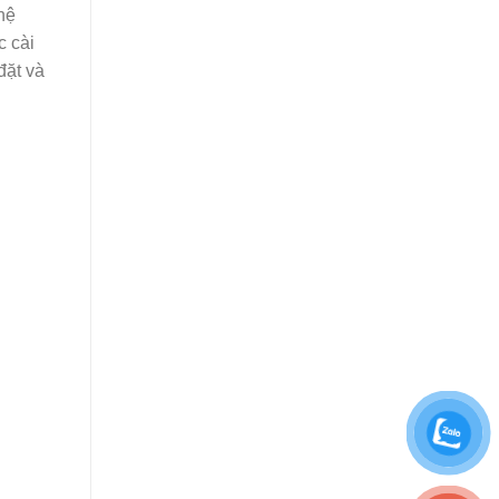
hệ
c cài
đặt và