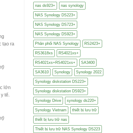
nas ds923+
nas synology
NAS Synology DS223+
NAS Synology DS723+
NAS Synology DS923+
ng
c tạo ra
Phân phối NAS Synology
RS2423+
RS3618xs
RS4021xs+
RS4021xs+RS4021xs+
SA3400
t)
SA3610
Synology
Synology 2022
Synology diskstation DS223+
ớc lớn
Synology diskstation DS923+
y tế.
Synology Drive
synology ds220+
Synology Vietnam
thiết bị lưu trữ
t)
thiết bị lưu trữ nas
Thiết bị lưu trữ NAS Synology DS223