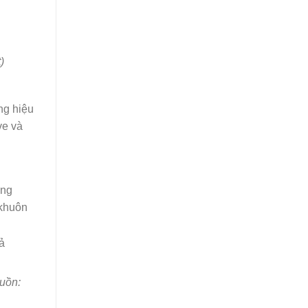
)
ng hiệu
ve và
ông
 khuôn
guồn: