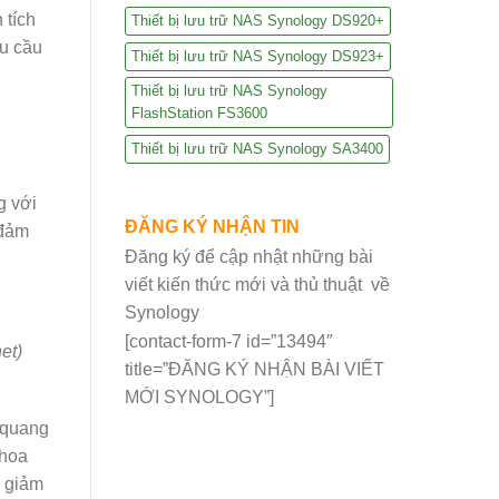
 tích
Thiết bị lưu trữ NAS Synology DS920+
êu cầu
Thiết bị lưu trữ NAS Synology DS923+
Thiết bị lưu trữ NAS Synology
FlashStation FS3600
Thiết bị lưu trữ NAS Synology SA3400
g với
ĐĂNG KÝ NHẬN TIN
 đảm
Đăng ký để cập nhật những bài
viết kiến thức mới và thủ thuật về
Synology
[contact-form-7 id=”13494″
et)
title=”ĐĂNG KÝ NHẬN BÀI VIẾT
MỚI SYNOLOGY”]
Xquang
khoa
m giảm