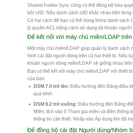
Shared Folder Sync cũng có thể đồng bộ hóa quy
bởi UID. Nếu danh sách UID khác nhau trên từng th
Có hai cách để bạn có thể trùng khớp danh sách 
lý quyền ACL bằng cách sử dụng tài khoản người 
Để kết nối với máy chủ miền/LDAP trên
Một máy chủ miền/LDAP giúp quản lý danh sách ng
hình cài đặt người dùng trên cả hai thiết bị. Nếu
khoản người dùng miền/LDAP sẽ giống nhau trên cả
Bạn có thể kết nối máy chủ miền/LDAP với thiết 
của bạn:
DSM 7.0 trở lên:
Điều hướng đến Bảng điều khi
quá trình.
DSM 6.2 trở xuống:
Điều hướng đến Bảng điều
Miền, tích vào ô Tham gia miền và điền thông t
thông tin cần thiết. Nhấp vào Áp dụng khi đã ho
Để đồng bộ cài đặt Người dùng/Nhóm b