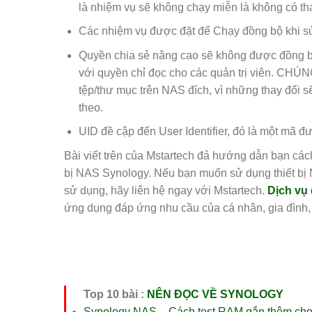
là nhiệm vụ sẽ không chạy miễn là không có th
Các nhiệm vụ được đặt để Chạy đồng bộ khi sửa
Quyền chia sẻ nâng cao sẽ không được đồng bộ
với quyền chỉ đọc cho các quản trị viên. CHÚ
tệp/thư mục trên NAS đích, vì những thay đổi s
theo.
UID đề cập đến User Identifier, đó là một mã 
Bài viết trên của Mstartech đả hướng dẫn bạn các
bị NAS Synology. Nếu bạn muốn sử dụng thiết bị
sử dụng, hãy liên hệ ngay với Mstartech.
Dịch vụ
ứng dụng đáp ứng nhu cầu của cá nhân, gia đình,
Top 10 bài :
NÊN ĐỌC VỀ SYNOLOGY
Synology NAS – Cách test RAM gắn thêm ch