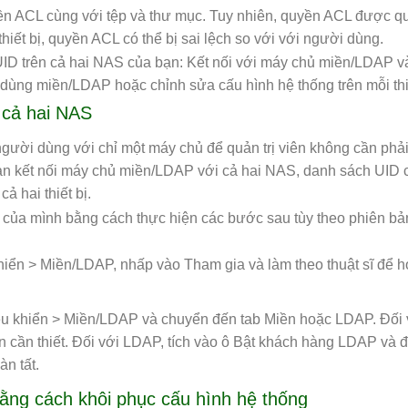
ền ACL cùng với tệp và thư mục. Tuy nhiên, quyền ACL được qu
iết bị, quyền ACL có thể bị sai lệch so với với người dùng.
UID trên cả hai NAS của bạn: Kết nối với máy chủ miền/LDAP v
dùng miền/LDAP hoặc chỉnh sửa cấu hình hệ thống trên mỗi thiế
 cả hai NAS
ười dùng với chỉ một máy chủ để quản trị viên không cần phả
 bạn kết nối máy chủ miền/LDAP với cả hai NAS, danh sách UID c
 hai thiết bị.
bị của mình bằng cách thực hiện các bước sau tùy theo phiên 
ển > Miền/LDAP, nhấp vào Tham gia và làm theo thuật sĩ để ho
 khiển > Miền/LDAP và chuyển đến tab Miền hoặc LDAP. Đối 
in cần thiết. Đối với LDAP, tích vào ô Bật khách hàng LDAP và 
àn tất.
ằng cách khôi phục cấu hình hệ thống