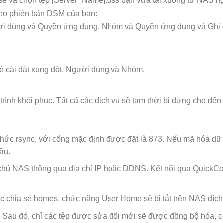
se và chọn tệp [Server_Name].dss bạn vừa tải xuống từ NAS n
heo phiên bản DSM của bạn:
ời dùng và Quyền ứng dụng, Nhóm và Quyền ứng dụng và Ghi 
è cài đặt xung đột, Người dùng và Nhóm.
ình khôi phục. Tất cả các dịch vụ sẽ tạm thời bị dừng cho đến 
hức rsync, với cổng mặc định được đặt là 873. Nếu mã hóa dữ 
ầu.
y chủ NAS thông qua địa chỉ IP hoặc DDNS. Kết nối qua QuickC
 chia sẻ homes, chức năng User Home sẽ bị tắt trên NAS đích
. Sau đó, chỉ các tệp được sửa đổi mới sẽ được đồng bộ hóa, c