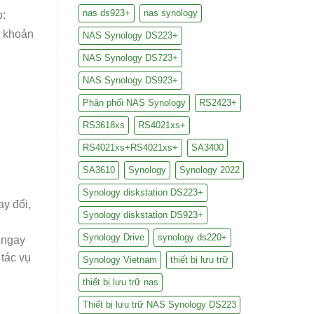
nas ds923+
nas synology
p:
i khoản
NAS Synology DS223+
NAS Synology DS723+
NAS Synology DS923+
Phân phối NAS Synology
RS2423+
RS3618xs
RS4021xs+
RS4021xs+RS4021xs+
SA3400
SA3610
Synology
Synology 2022
Synology diskstation DS223+
ay đổi,
Synology diskstation DS923+
Synology Drive
synology ds220+
 ngay
 tác vụ
Synology Vietnam
thiết bị lưu trữ
thiết bị lưu trữ nas
Thiết bị lưu trữ NAS Synology DS223