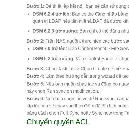
Bước 1:
Để thiết lập kết nối, bạn sẽ cần sử dụn
DSM 6.2.4 trở lên:
Bạn có thể đăng nhập bằng 
quản trị LDAP nếu tên miền/LDAP đã được kết 
DSM 6.2.3 trở xuống:
Bạn chỉ có thể đăng nhậ
Bước 2:
Trên NAS nguồn, thực hiện các bước sau 
DSM 7.0 trở lên:
Đến Control Panel > File Ser
DSM 6.2 trở xuống:
Vào Control Panel > Chọn
Bước 3:
Chọn Task List > Chọn Create để mở Sh
Bước 4:
Làm theo hướng dẫn trong wizard để tạo 
Bước 5:
Nếu bạn muốn chạy tác vụ đồng bộ ngay sa
hãy chọn Run sync on modification.
Bước 6:
Nếu bạn chọn tác vụ để Run sync manual
lập tức mà sẽ chạy vào thời điểm đã lên lịch hoặc 
bằng cách chọn Full Sync hoặc Sync now trong Tas
Chuyển quyền ACL