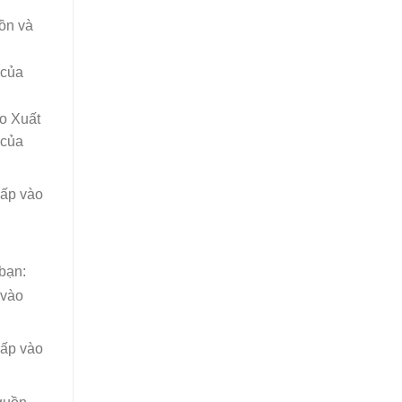
uồn và
 của
o Xuất
 của
hấp vào
bạn:
 vào
hấp vào