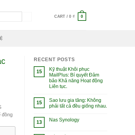
0
CART /
0
₫
HỆ
ác
RECENT POSTS
Kỹ thuật Khôi phục
15
MailPlus: Bí quyết Đảm
bảo Khả năng Hoạt động
Liên tục.
Sao lưu gia tăng: Không
15
phải tất cả đều giống nhau.
S
ể đồng
Nas Synology
13