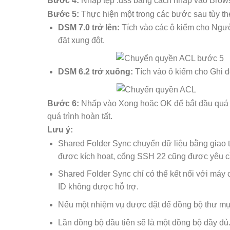
Bước 4:
Nhập tệp .dss bằng cách nhấp vào Brow
Bước 5:
Thực hiện một trong các bước sau tùy t
DSM 7.0 trở lên:
Tích vào các ô kiểm cho Ngư
đặt xung đột.
DSM 6.2 trở xuống:
Tích vào ô kiểm cho Ghi đ
Bước 6:
Nhấp vào Xong hoặc OK để bắt đầu quá tr
quá trình hoàn tất.
Lưu ý:
Shared Folder Sync chuyển dữ liệu bằng giao t
được kích hoạt, cổng SSH 22 cũng được yêu c
Shared Folder Sync chỉ có thể kết nối với má
ID không được hỗ trợ.
Nếu một nhiệm vụ được đặt để đồng bộ thư mục
Lần đồng bộ đầu tiên sẽ là một đồng bộ đầy đủ