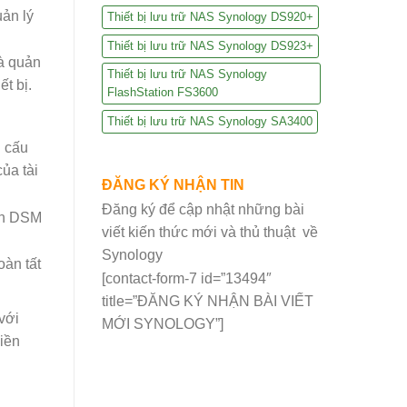
ản lý
Thiết bị lưu trữ NAS Synology DS920+
Thiết bị lưu trữ NAS Synology DS923+
à quản
Thiết bị lưu trữ NAS Synology
t bị.
FlashStation FS3600
Thiết bị lưu trữ NAS Synology SA3400
i cấu
ủa tài
ĐĂNG KÝ NHẬN TIN
Đăng ký để cập nhật những bài
bản DSM
viết kiến thức mới và thủ thuật về
Synology
àn tất
[contact-form-7 id=”13494″
title=”ĐĂNG KÝ NHẬN BÀI VIẾT
với
MỚI SYNOLOGY”]
điền