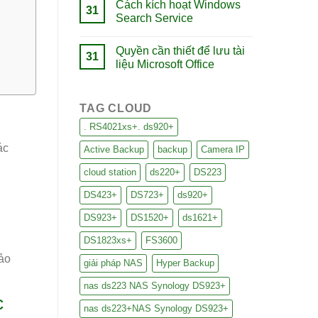
Cách kích hoạt Windows
31
Search Service
Quyền cần thiết để lưu tài
31
liệu Microsoft Office
TAG CLOUD
. RS4021xs+. ds920+
ác
Active Backup
backup
Camera IP
.
cloud station
ds220+
DS223
DS423+
DS723+
ds920+
DS923+
DS1520+
ds1621+
DS1823xs+
FS3600
ảo
giải pháp NAS
Hyper Backup
nas ds223 NAS Synology DS923+
c
nas ds223+NAS Synology DS923+