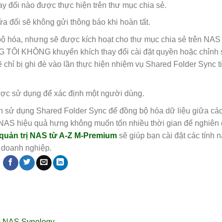
ay đổi nào được thực hiện trên thư mục chia sẻ.
 đổi sẽ không gửi thông báo khi hoàn tất.
 hóa, nhưng sẽ được kích hoạt cho thư mục chia sẻ trên NAS
NG TÔI KHÔNG khuyến khích thay đổi cài đặt quyền hoặc chỉnh
ẽ chỉ bị ghi đè vào lần thực hiện nhiệm vụ Shared Folder Sync t
được sử dụng để xác định một người dùng.
h sử dụng Shared Folder Sync để đồng bộ hóa dữ liệu giữa các 
 NAS hiệu quả hưng không muốn tốn nhiều thời gian để nghiên
 quản trị NAS từ A-Z M-Premium
sẽ giúp bạn cài đặt các tính 
 doanh nghiệp.
o NAS Synology