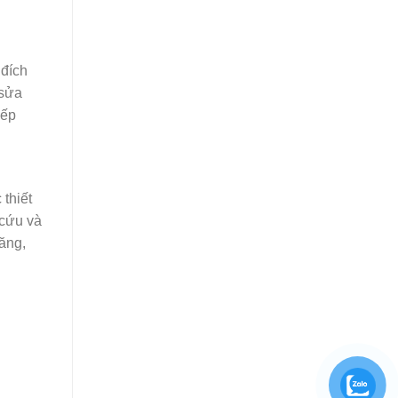
 đích
 sửa
iếp
thiết
 cứu và
năng,