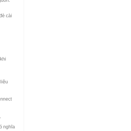
guồn.
đè cài
khi
liệu
onnect
.
ó nghĩa