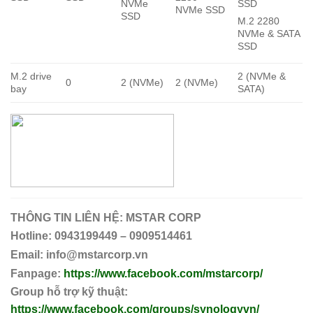
NVMe
SSD
NVMe SSD
SSD
M.2 2280
NVMe & SATA
SSD
M.2 drive
2 (NVMe &
0
2 (NVMe)
2 (NVMe)
bay
SATA)
THÔNG TIN LIÊN HỆ:
MSTAR CORP
Hotline: 0943199449 – 0909514461
Email: info@mstarcorp.vn
Fanpage:
https://www.facebook.com/mstarcorp/
Group hỗ trợ kỹ thuật:
https://www.facebook.com/groups/synologyvn/