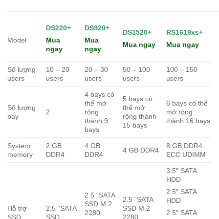
DS220+
DS920+
DS1520+
RS1619xs+
Model
Mua
Mua
Mua ngay
Mua ngay
ngay
ngay
Số lượng
10 – 20
20 – 30
50 – 100
100 – 150
users
users
users
users
users
4 bays có
5 bays có
thể mở
6 bays có thể
Số lượng
thể mở
2
rộng
mở rộng
bay
rộng thành
thành 9
thành 16 bays
15 bays
bays
System
2 GB
4 GB
8 GB DDR4
4 GB DDR4
memory
DDR4
DDR4
ECC UDIMM
3.5″ SATA
HDD
2.5″ SATA
2.5 “SATA
2.5 “SATA
HDD
SSD M.2
Hỗ trợ
2.5 “SATA
SSD M.2
2280
2.5″ SATA
SSD
SSD
2280