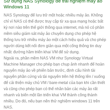
Sử dụng NAS Synology để trải nghiệm máy ảo
Windows 11
NAS Synology để lưu trữ một hoặc nhiều máy ảo. Không
chỉ vì NAS có thể được truy cập từ xa qua mạng hoặc bất
kỳ nơi nào trên thế giới thông qua internet, mà nó có phần
mềm siêu giám sát máy ảo chuyên dụng cho phép hệ
thống lưu trữ nhiều máy ảo một cách hiệu quả và cho phép
người dùng kết nối đơn giản qua một cổng thông tin duy
nhất: đường hầm triển khai VM để sử dụng.
Ngoài ra, phần mềm NAS VM như Synology Virtual
Machine Manager cho phép bạn chụp ảnh nhanh để hoàn
nguyên máy ảo về phiên bản trước, định cấu hình tài
nguyên phần cứng và tài nguyên trên hệ thống lên / xuống
để cải thiện máy chủ VM / bare-metal của bạn khi cần thiết
và cũng cho phép bạn có thể nhân bản các máy ảo rất
nhanh và biến một lần triển khai VM thành công thành
nhiều. Do đó, nếu bạn nên thử nghiệm windows 11 trên
NAS.