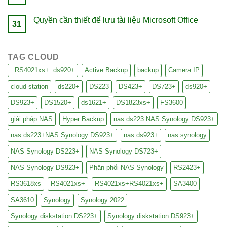
Quyền cần thiết để lưu tài liệu Microsoft Office
31
TAG CLOUD
. RS4021xs+. ds920+
Active Backup
backup
Camera IP
cloud station
ds220+
DS223
DS423+
DS723+
ds920+
DS923+
DS1520+
ds1621+
DS1823xs+
FS3600
giải pháp NAS
Hyper Backup
nas ds223 NAS Synology DS923+
nas ds223+NAS Synology DS923+
nas ds923+
nas synology
NAS Synology DS223+
NAS Synology DS723+
NAS Synology DS923+
Phân phối NAS Synology
RS2423+
RS3618xs
RS4021xs+
RS4021xs+RS4021xs+
SA3400
SA3610
Synology
Synology 2022
Synology diskstation DS223+
Synology diskstation DS923+