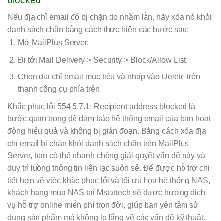
blocked
Nếu địa chỉ email đó bị chặn do nhầm lẫn, hãy xóa nó khỏi
danh sách chặn bằng cách thực hiện các bước sau:
Mở MailPlus Server.
Đi tới Mail Delivery > Security > Block/Allow List.
Chọn địa chỉ email mục tiêu và nhấp vào Delete trên
thanh công cụ phía trên.
Khắc phục lỗi 554 5.7.1: Recipient address blocked là
bước quan trọng để đảm bảo hệ thống email của bạn hoạt
động hiệu quả và không bị gián đoạn. Bằng cách xóa địa
chỉ email bị chặn khỏi danh sách chặn trên MailPlus
Server, bạn có thể nhanh chóng giải quyết vấn đề này và
duy trì luồng thông tin liên lạc suôn sẻ. Để được hỗ trợ chi
tiết hơn về việc khắc phục lỗi và tối ưu hóa hệ thống NAS,
khách hàng mua NAS tại Mstartech sẽ được hưởng dịch
vụ hỗ trợ online miễn phí trọn đời, giúp bạn yên tâm sử
dụng sản phẩm mà không lo lắng về các vấn đề kỹ thuật.