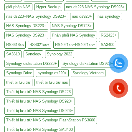
giải pháp NAS
Hyper Backup
nas ds223 NAS Synology DS923+
nas ds223+NAS Synology DS923+
nas ds923+
nas synology
NAS Synology DS223+
NAS Synology DS723+
NAS Synology DS923+
Phân phối NAS Synology
RS2423+
RS3618xs
RS4021xs+
RS4021xs+RS4021xs+
SA3400
SA3610
Synology
Synology 2022
Synology diskstation DS223+
Synology diskstation DS923+
Synology Drive
synology ds220+
Synology Vietnam
thiết bị lưu trữ
thiết bị lưu trữ nas
Thiết bị lưu trữ NAS Synology DS223
Thiết bị lưu trữ NAS Synology DS920+
Thiết bị lưu trữ NAS Synology DS923+
Thiết bị lưu trữ NAS Synology FlashStation FS3600
Thiết bị lưu trữ NAS Synology SA3400