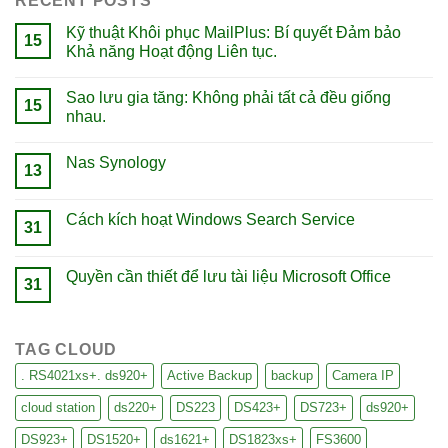
RECENT POSTS
Kỹ thuật Khôi phục MailPlus: Bí quyết Đảm bảo
15
Khả năng Hoạt động Liên tục.
Sao lưu gia tăng: Không phải tất cả đều giống
15
nhau.
Nas Synology
13
Cách kích hoạt Windows Search Service
31
Quyền cần thiết để lưu tài liệu Microsoft Office
31
TAG CLOUD
. RS4021xs+. ds920+
Active Backup
backup
Camera IP
cloud station
ds220+
DS223
DS423+
DS723+
ds920+
DS923+
DS1520+
ds1621+
DS1823xs+
FS3600