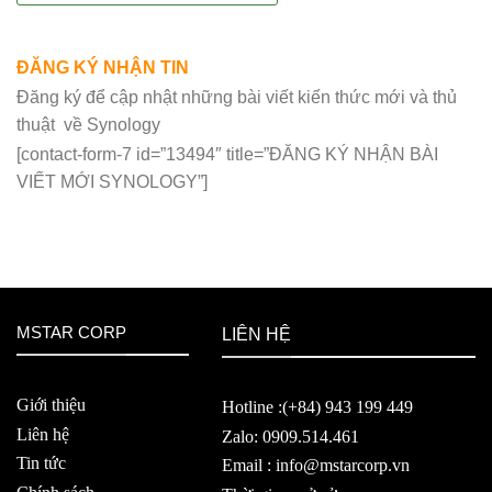
ĐĂNG KÝ NHẬN TIN
Đăng ký để cập nhật những bài viết kiến thức mới và thủ
thuật về Synology
[contact-form-7 id=”13494″ title=”ĐĂNG KÝ NHẬN BÀI
VIẾT MỚI SYNOLOGY”]
MSTAR CORP
LIÊN HỆ
Giới thiệu
Hotline :(+84) 943 199 449
Liên hệ
Zalo: 0909.514.461
Tin tức
Email : info@mstarcorp.vn