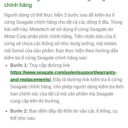
chính hãng
Người dùng có thể thực hiện 3 bước sau để kiểm tra ổ
cứng Seagate chính hãng cho tất cả các dòng ổ đĩa. Trong
bài viết này, Mstartech sẽ sử dụng ổ cứng Seagate do
Mstar Corp phân phối chính hãng. Trên nhãn dán của ổ
cứng sẽ chứa các thông số như dung lưỡng, mã model,
mã Serial của sản phẩm. Bạn thực hiện theo hướng dẫn
kiểm tra ổ cứng Seagate chính hãng sau:
Bước 1:
Truy cập đường link
https://www.seagate.com/as/en/support/warranty-
and-replacements/
.
Đây là đường link kiểm tra ổ cứng
Seagate chính hãng, cho phép người dùng kiểm tra thời
hạn chính xác của tất cả mã sản phẩm mà Seagate
cung cấp trên thị trường,
Bước 2:
Bạn điền đầy đủ thôn tin vào các ô trống, cụ
thể như sau: