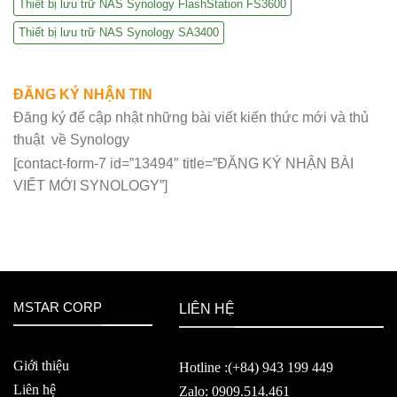
Thiết bị lưu trữ NAS Synology FlashStation FS3600
Thiết bị lưu trữ NAS Synology SA3400
ĐĂNG KÝ NHẬN TIN
Đăng ký để cập nhật những bài viết kiến thức mới và thủ
thuật về Synology
[contact-form-7 id=”13494″ title=”ĐĂNG KÝ NHẬN BÀI
VIẾT MỚI SYNOLOGY”]
MSTAR CORP
LIÊN HỆ
Giới thiệu
Hotline :(+84) 943 199 449
Liên hệ
Zalo: 0909.514.461