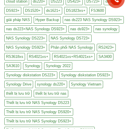
cloud station
ds220+
DS223
DS423+
DS723+
ds920+
DS923+
DS1520+
ds1621+
DS1823xs+
FS3600
giải pháp NAS
Hyper Backup
nas ds223 NAS Synology DS923+
nas ds223+NAS Synology DS923+
nas ds923+
nas synology
NAS Synology DS223+
NAS Synology DS723+
NAS Synology DS923+
Phân phối NAS Synology
RS2423+
RS3618xs
RS4021xs+
RS4021xs+RS4021xs+
SA3400
SA3610
Synology
Synology 2022
Synology diskstation DS223+
Synology diskstation DS923+
Synology Drive
synology ds220+
Synology Vietnam
thiết bị lưu trữ
thiết bị lưu trữ nas
Thiết bị lưu trữ NAS Synology DS223
Thiết bị lưu trữ NAS Synology DS920+
Thiết bị lưu trữ NAS Synology DS923+