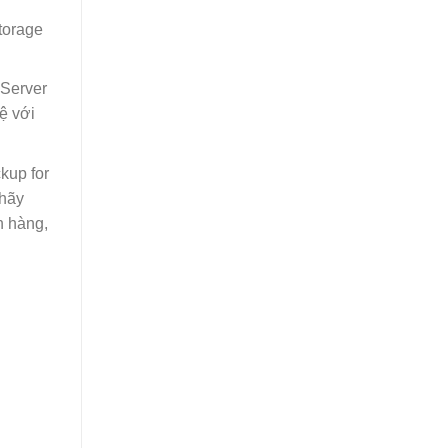
torage
Server
ệ với
kup for
 hãy
h hàng,