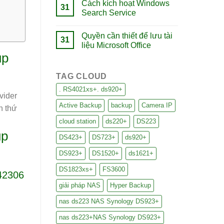
Cách kích hoạt Windows
31
Search Service
Quyền cần thiết để lưu tài
31
liệu Microsoft Office
up
TAG CLOUD
. RS4021xs+. ds920+
vider
Active Backup
backup
Camera IP
n thứ
cloud station
ds220+
DS223
up
DS423+
DS723+
ds920+
DS923+
DS1520+
ds1621+
DS1823xs+
FS3600
042306
giải pháp NAS
Hyper Backup
nas ds223 NAS Synology DS923+
nas ds223+NAS Synology DS923+