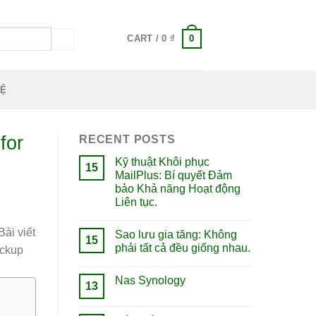
0
CART /
0
₫
HỆ
for
RECENT POSTS
Kỹ thuật Khôi phục
15
MailPlus: Bí quyết Đảm
bảo Khả năng Hoạt động
Liên tục.
ài viết
Sao lưu gia tăng: Không
15
phải tất cả đều giống nhau.
ackup
Nas Synology
13