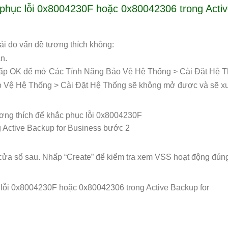
 phục lỗi 0x8004230F hoặc 0x80042306 trong Acti
ải do vấn đề tương thích không:
n.
nhấp OK để mở Các Tính Năng Bảo Vệ Hệ Thống > Cài Đặt Hệ T
o Vệ Hệ Thống > Cài Đặt Hệ Thống sẽ không mở được và sẽ xu
 cửa sổ sau. Nhấp “Create” để kiểm tra xem VSS hoạt động đún