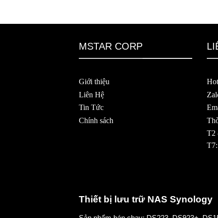
MSTAR CORP
LI
Giới thiệu
Hot
Liên Hệ
Zal
Tin Tức
Ema
Chính sách
Thờ
T2 
T7:
Thiết bị lưu trữ NAS Synology
Sản phẩm bán chạy:
DS223
,
DS923+
,
DS1