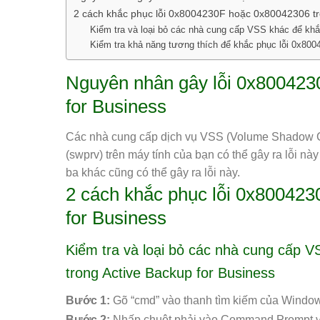
2 cách khắc phục lỗi 0x8004230F hoặc 0x80042306 tr
Kiểm tra và loại bỏ các nhà cung cấp VSS khác để kh
Kiểm tra khả năng tương thích để khắc phục lỗi 0x80
Nguyên nhân gây lỗi 0x800423
for Business
Các nhà cung cấp dịch vụ VSS (Volume Shadow C
(swprv) trên máy tính của bạn có thể gây ra lỗi n
ba khác cũng có thể gây ra lỗi này.
2 cách khắc phục lỗi 0x800423
for Business
Kiểm tra và loại bỏ các nhà cung cấp 
trong Active Backup for Business
Bước 1:
Gõ “cmd” vào thanh tìm kiếm của Windo
Bước 2:
Nhấp chuột phải vào Command Prompt và