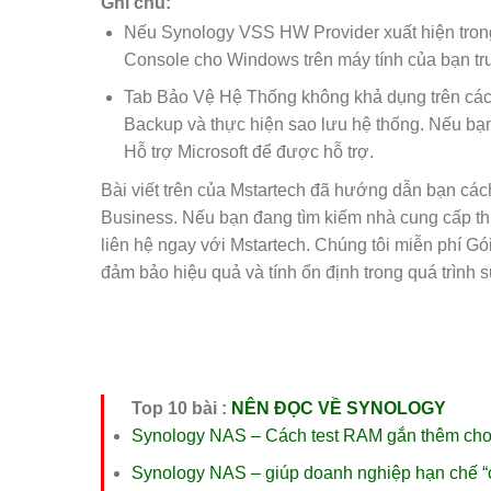
Ghi chú:
Nếu Synology VSS HW Provider xuất hiện tron
Console cho Windows trên máy tính của bạn trướ
Tab Bảo Vệ Hệ Thống không khả dụng trên cá
Backup và thực hiện sao lưu hệ thống. Nếu bạn
Hỗ trợ Microsoft để được hỗ trợ.
Bài viết trên của Mstartech đã hướng dẫn bạn cá
Business. Nếu bạn đang tìm kiếm nhà cung cấp th
liên hệ ngay với Mstartech. Chúng tôi miễn phí Gó
đảm bảo hiệu quả và tính ổn định trong quá trình sử
Top 10 bài :
NÊN ĐỌC VỀ SYNOLOGY
Synology NAS – Cách test RAM gắn thêm ch
Synology NAS – giúp doanh nghiệp hạn chế “