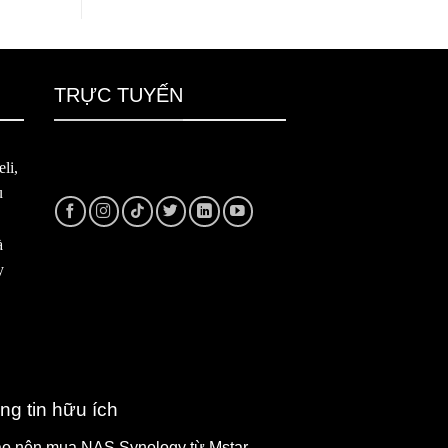
TRỰC TUYẾN
li,
u
à
y
ng tin hữu ích
ao nên mua NAS Synology từ Mstar