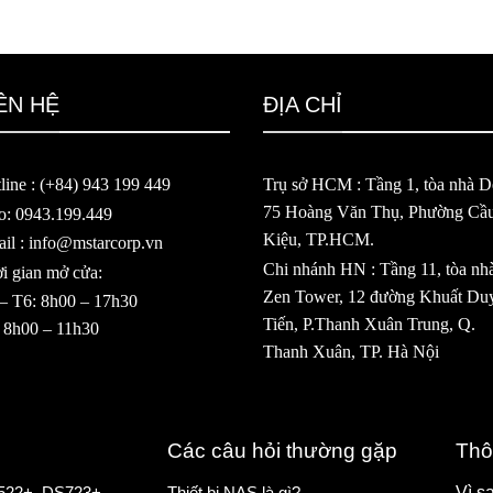
ÊN HỆ
ĐỊA CHỈ
line : (+84) 943 199 449
Trụ sở HCM : Tầng 1, tòa nhà De
75 Hoàng Văn Thụ, Phường Cầ
o: 0943.199.449
Kiệu, TP.HCM.
il : info@mstarcorp.vn
Chi nhánh HN : Tầng 11, tòa nh
i gian mở cửa:
Zen Tower, 12 đường Khuất Du
– T6: 8h00 – 17h30
Tiến, P.Thanh Xuân Trung, Q.
 8h00 – 11h30
Thanh Xuân, TP. Hà Nội
Các câu hỏi thường gặp
Thô
522+
,
DS723+
Thiết bị NAS là gì?
Vì s