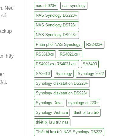
nas ds923+
nas synology
n. Nếu
 sổ
NAS Synology DS223+
NAS Synology DS723+
NAS Synology DS923+
Phân phối NAS Synology
RS2423+
RS3618xs
RS4021xs+
ạn, hãy
RS4021xs+RS4021xs+
SA3400
SA3610
Synology
Synology 2022
er
đặt,
Synology diskstation DS223+
Synology diskstation DS923+
Synology Drive
synology ds220+
Synology Vietnam
thiết bị lưu trữ
thiết bị lưu trữ nas
Thiết bị lưu trữ NAS Synology DS223