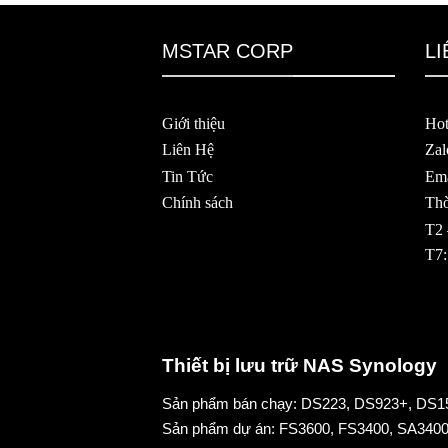
MSTAR CORP
LI
Giới thiệu
Hot
Liên Hệ
Zal
Tin Tức
Ema
Chính sách
Thờ
T2 
T7:
Thiết bị lưu trữ NAS Synology
Sản phẩm bán chạy:
DS223
,
DS923+
,
DS1
Sản phẩm dự án:
FS3600
,
FS3400
,
SA340