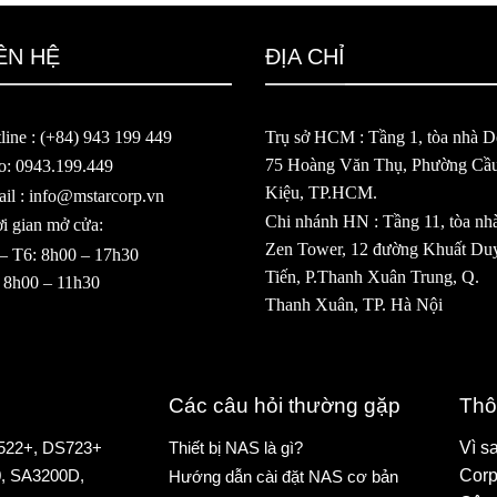
ÊN HỆ
ĐỊA CHỈ
line : (+84) 943 199 449
Trụ sở HCM : Tầng 1, tòa nhà De
75 Hoàng Văn Thụ, Phường Cầ
o: 0943.199.449
Kiệu, TP.HCM.
il : info@mstarcorp.vn
Chi nhánh HN : Tầng 11, tòa nh
i gian mở cửa:
Zen Tower, 12 đường Khuất Du
– T6: 8h00 – 17h30
Tiến, P.Thanh Xuân Trung, Q.
 8h00 – 11h30
Thanh Xuân, TP. Hà Nội
Các câu hỏi thường gặp
Thô
522+
,
DS723+
Thiết bị NAS là gì?
Vì s
0
,
SA3200D
,
Corp
Hướng dẫn cài đặt NAS cơ bản