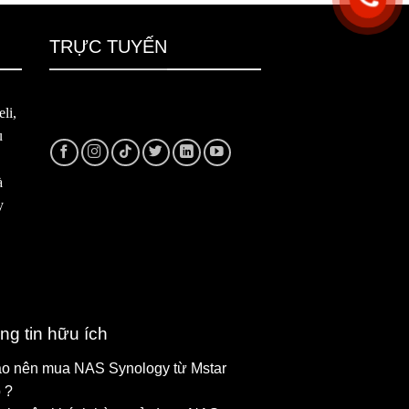
TRỰC TUYẾN
li,
u
à
y
ng tin hữu ích
ao nên mua NAS Synology từ Mstar
 ?