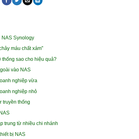
o NAS Synology
chảy máu chất xám”
ệ thống sao cho hiệu quả?
ngoài vào NAS
doanh nghiệp vừa
doanh nghiệp nhỏ
r truyền thống
i NAS
p trung từ nhiều chi nhánh
hiết bị NAS