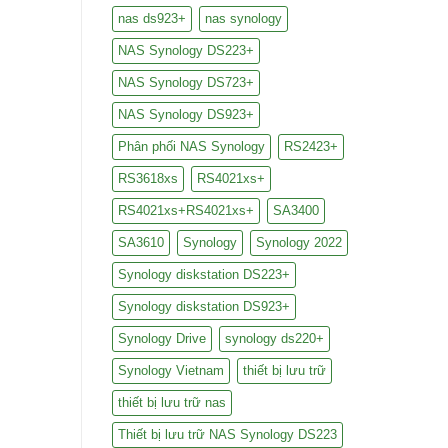
nas ds923+
nas synology
NAS Synology DS223+
NAS Synology DS723+
NAS Synology DS923+
Phân phối NAS Synology
RS2423+
RS3618xs
RS4021xs+
RS4021xs+RS4021xs+
SA3400
SA3610
Synology
Synology 2022
Synology diskstation DS223+
Synology diskstation DS923+
Synology Drive
synology ds220+
Synology Vietnam
thiết bị lưu trữ
thiết bị lưu trữ nas
Thiết bị lưu trữ NAS Synology DS223