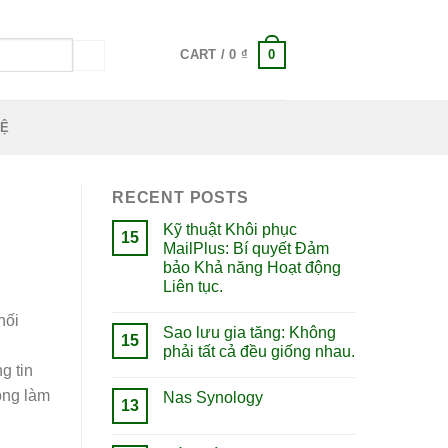
0
CART /
0
₫
HỆ
RECENT POSTS
Kỹ thuật Khôi phục
15
MailPlus: Bí quyết Đảm
bảo Khả năng Hoạt động
Liên tục.
hối
Sao lưu gia tăng: Không
15
phải tất cả đều giống nhau.
g tin
òng làm
Nas Synology
13