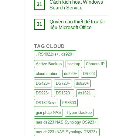
Cách kích hoạt Windows
31
Search Service
Quyền cần thiết để lưu tài
31
liệu Microsoft Office
TAG CLOUD
. RS4021xs+. ds920+
Active Backup
backup
Camera IP
cloud station
ds220+
DS223
DS423+
DS723+
ds920+
DS923+
DS1520+
ds1621+
DS1823xs+
FS3600
giải pháp NAS
Hyper Backup
nas ds223 NAS Synology DS923+
nas ds223+NAS Synology DS923+