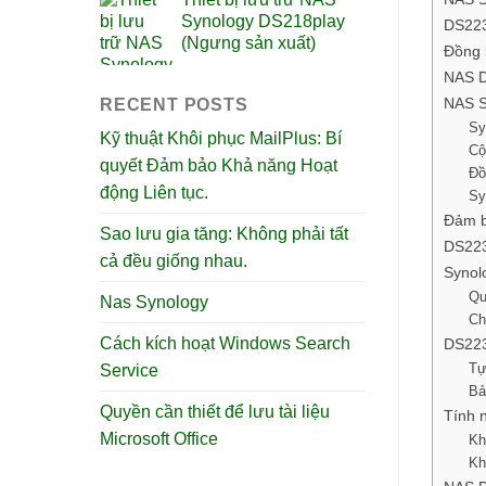
Synology DS218play
DS223
(Ngưng sản xuất)
Đồng 
NAS D
NAS S
RECENT POSTS
Sy
Kỹ thuật Khôi phục MailPlus: Bí
Cộ
quyết Đảm bảo Khả năng Hoạt
Đồ
động Liên tục.
Sy
Đảm bả
Sao lưu gia tăng: Không phải tất
DS223j
cả đều giống nhau.
Synol
Qu
Nas Synology
Ch
Cách kích hoạt Windows Search
DS223
Tự
Service
Bả
Quyền cần thiết để lưu tài liệu
Tính 
Microsoft Office
Kh
Kh