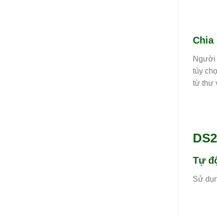
Chia 
Người 
tùy ch
từ thư
DS2
Tự đ
Sử dụ