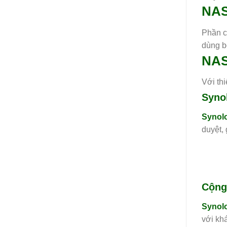
NAS
Phần c
dùng b
NAS
Với th
Synol
Synol
duyệt,
Cộng 
Synolo
với kh