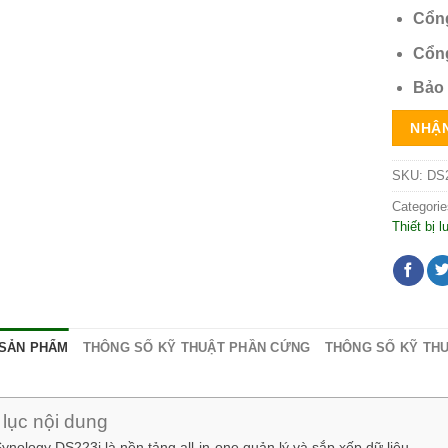
Cổng
Cổng
Bảo 
NHẬN
SKU:
DS2
Categori
Thiết bị 
 SẢN PHẨM
THÔNG SỐ KỸ THUẬT PHẦN CỨNG
THÔNG SỐ KỸ TH
lục nội dung
nology DS223j là nền tảng all-in-one quản lý và sắp xếp dữ liệu