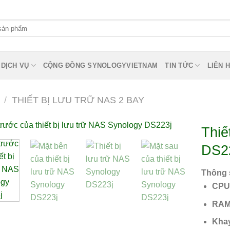
DỊCH VỤ
CỘNG ĐỒNG SYNOLOGYVIETNAM
TIN TỨC
LIÊN 
/
THIẾT BỊ LƯU TRỮ NAS 2 BAY
Thiế
DS2
Thông s
CPU
RAM
Khay