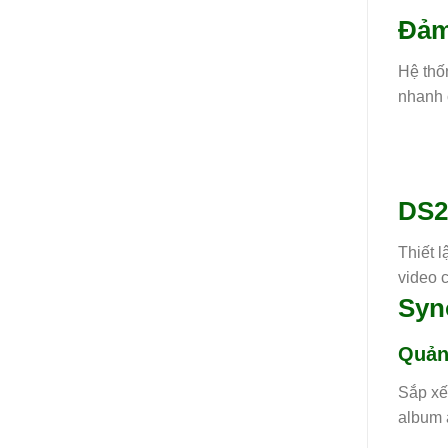
Đảm
Hệ thốn
nhanh 
DS22
Thiết l
video 
Syn
Quản
Sắp xế
album 