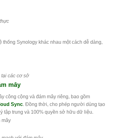
 thực
 hệ thống Synology khác nhau một cách dễ dàng,
tại các cơ sở
đám mây
mây công cộng và đám mây riêng, bao gồm
loud Sync
. Đồng thời, cho phép người dùng tạo
ý tập trung và 100% quyền sở hữu dữ liệu.
n mạch với đám mây