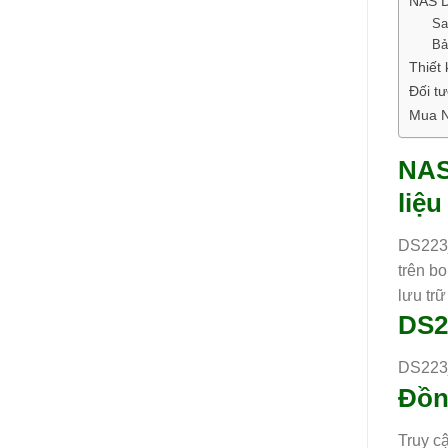
NAS D
Sa
Bả
Thiết
Đối t
Mua N
NAS
liệu
DS223j 
trên bo
lưu tr
DS2
DS223j
Đồn
Truy cậ