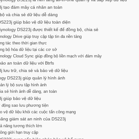
j tạo đám mây cá nhân an toàn
bộ và chia sẻ dữ liệu dễ dàng
S223j giúp bảo vệ dữ liệu toàn diện
ynology DS223j được thiết kế để đồng bộ, chia sẻ
nology Drive giúp truy cập tập tin đa nền tảng
ng tác theo thời gian thực
ng bộ hóa dữ liệu tại các cơ sở
nology Cloud Sync giúp đồng bộ liền mạch với đám mây
o an toàn dữ liệu với Btrfs
 lưu trữ, chia sẻ và bảo vệ dữ liệu
ogy DS223j giúp quản lý hình ảnh
ản lý bộ sưu tập hình ảnh
ia sẻ hình ảnh dễ dàng, an toàn
j giúp bảo vệ dữ liệu
 động sao lưu phương tiện
o vệ dữ liệu khỏi các cuộc tấn công mạng
năng giám sát an ninh của DS223j
ả năng tương thích lớn
ông giới hạn truy cập