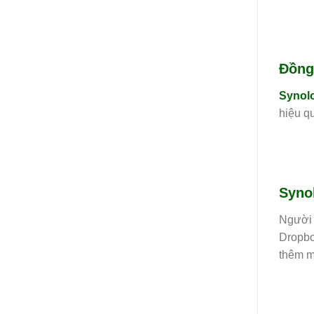
Đồng 
Synol
hiệu q
Syno
Người 
Dropbo
thêm m