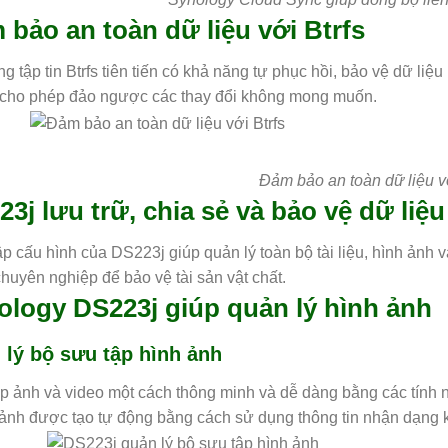
 bảo an toàn dữ liệu với Btrfs
g tập tin Btrfs tiên tiến có khả năng tự phục hồi, bảo vệ dữ li
cho phép đảo ngược các thay đổi không mong muốn.
Đảm bảo an toàn dữ liệu vớ
3j lưu trữ, chia sẻ và bảo vệ dữ liệu
ập cấu hình của DS223j giúp quản lý toàn bộ tài liệu, hình ảnh 
chuyên nghiệp để bảo vệ tài sản vật chất.
ology DS223j giúp quản lý hình ảnh
 lý bộ sưu tập hình ảnh
p ảnh và video một cách thông minh và dễ dàng bằng các tính 
ảnh được tạo tự động bằng cách sử dụng thông tin nhận dạng khuô