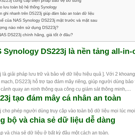
S223j cung cấp biện pháp bảo vệ bổ sung
o lưu toàn bộ hệ thống Synology
n ghi nhanh trên DS223j giúp đảm bảo an toàn dữ liệu
 kế của NAS Synology DS223j mặt trước và mặt sau
ượng nào nên sử dụng DS223j?
AS DS223j chính hãng, giá tốt ở đâu?
 Synology DS223j là nền tảng all-in-
là giải pháp lưu trữ và bảo vệ dữ liệu hiệu quả ]. Với 2 khoang
 mạch, DS223j hỗ trợ tạo đám mây riêng, giúp người dùng bảo vệ
ữ cảnh quay an ninh thông qua công cụ giám sát thông minh,…
23j tạo đám mây cá nhân an toàn
 cho phép người dùng truy cập vào toàn bộ dữ liệu mọi lúc mọi
g bộ và chia sẻ dữ liệu dễ dàng
p và chia sẻ dữ liệu ở bất kỳ đâu một cách an toàn.