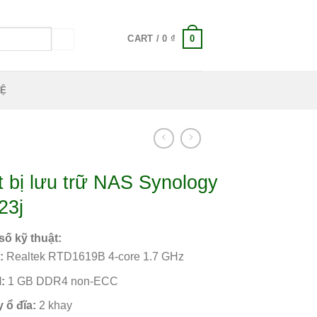
0
CART /
0
₫
HỆ
t bị lưu trữ NAS Synology
23j
ố kỹ thuật:
:
Realtek RTD1619B 4-core 1.7 GHz
:
1 GB DDR4 non-ECC
 ổ đĩa:
2 khay